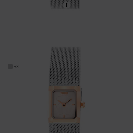
スティールのミラネーゼメッシュブレスレットとローズカラースティールのアナログ腕時計 Mini Mesh
229,00 €
+3