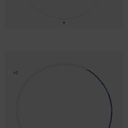
シルバーとラピスラズリのチョーカー TOUS MANIFESTO
189,00 €
+2