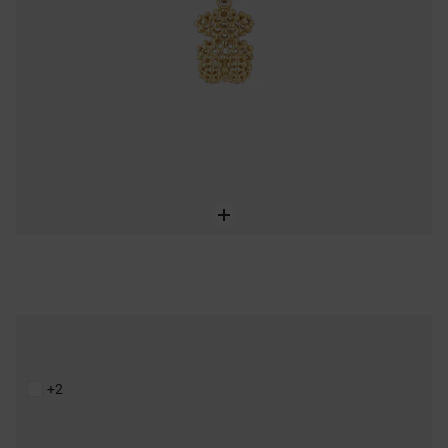
ゴールドにラボグロウンダイヤモンドを添えたハート型のペンダントトップ TOUS Lili
499,00 €
+2