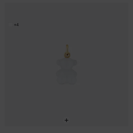
14ktゴールドと、ロッククリスタルクォーツのスモールベア・ペンダントトップ Bold Bear
249,00 €
+4