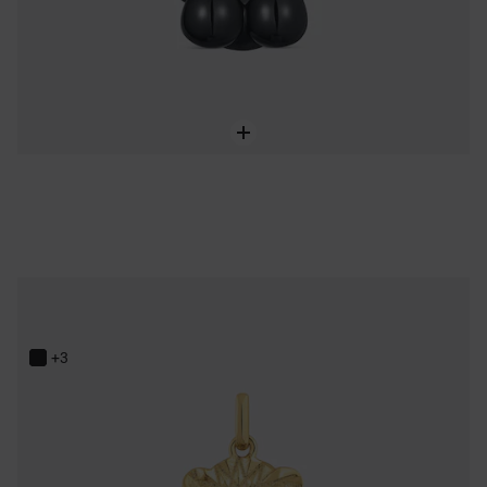
18ktゴールドコーティング・シルバーの機械成形ベア・ペンダントトップ Sweet Dolls
119,00 €
+3