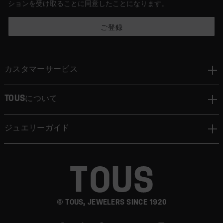
ションを受け取ることに同意したことになります。
ご登録
カスタマーサービス
TOUSについて
ジュエリーガイド
© TOUS, JEWELERS SINCE 1920