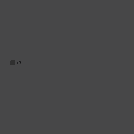
Havana-colored Sunglasses TOUS Faceted Logo
199,00 €
+3