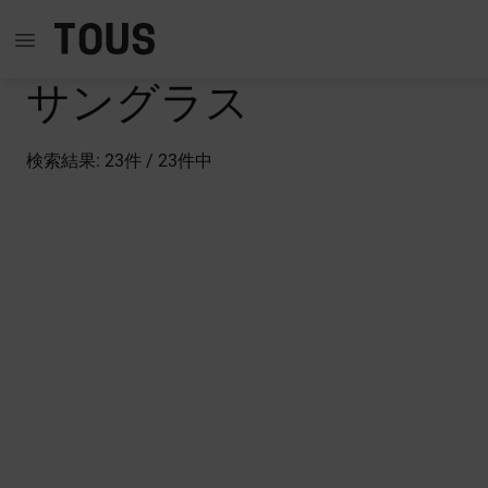
サングラス
検索結果:
23
件
/ 23
件中