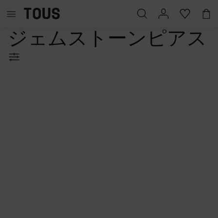
ジェムストーンピアス