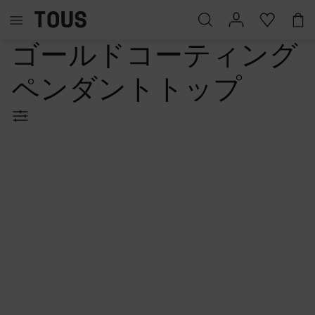
ゴールドコーティング
ペンダントトップ