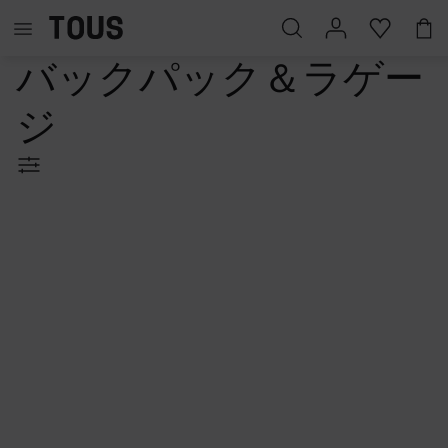
バックパック＆ラゲー
ジ