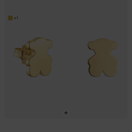
18ktゴールドコーティング・シルバーの、12 mmベアのピアス Sweet Dolls
159,00 €
+1