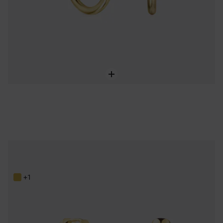
ゴールドコーティングシルバーのピアス TOUS Basics
119,00 €
+1