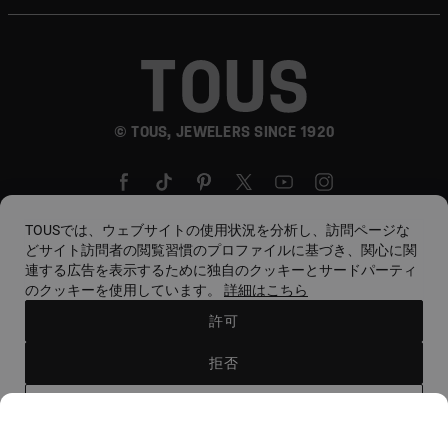
© TOUS, JEWELERS SINCE 1920
TOUSでは、ウェブサイトの使用状況を分析し、訪問ページな
どサイト訪問者の閲覧習慣のプロファイルに基づき、関心に関
連する広告を表示するために独自のクッキーとサードパーティ
国と通貨
country. / Euro
のクッキーを使用しています。
詳細はこちら
許可
ご利用規約
ご利用ポリシーおよびプライバシーポリシー
拒否
クッキーに関するポリシー
法的警告
倫理規定
設定を選択
Ethical channel
Responsible Jewelry Council