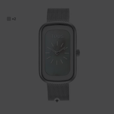
マザー・オブ・パールのフェイスとスティールブレスレットのアナログ腕時計 T-Band Club
189,00 €
+2