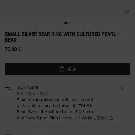
SMALL SILVER BEAR RING WITH CULTURED PEARL I-
BEAR
75,00 €
追加
商品の詳細
Ref. 10041281-C
Small sterling silver ring with a bear motif
and a cultured pearl in the center TOUS I-
Bear. Size of the cultured pearl: 3-3.5 mm.
Motif size: 8 mm. Ring thickness: 1.3 mm.
さらに表示する