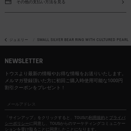
その他の支払い方法を見る
ジュエリー
パール付きジュエリー
SMALL SILVER BEAR RING WITH CULTURED PEARL 
NEWSLETTER
トウスより最新の情報やお得な情報をお送りいたします。
メルマガ登録頂いた方に初回ご購入時使用可能な1000円
割引クーポンをプレゼント！
メールアドレス
「サインアップ」をクリックすると、TOUSの
利用規約
と
プライバ
シーポリシー
に同意し、TOUSからのマーケティングコミュニケー
ションを受け取ることに同意したことになります。