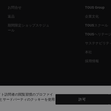
お問合せ
TOUS Group
返品
企業文化
期間限定ショップスケジュ
TOUSスクール
ール
TOUSヘリテー
サステナビリテ
本社
採用情報
国と通貨
country. / Euro
イト訪問者の閲覧習慣のプロファイ
とサードパーティのクッキーを使用
許可
バシーポリシー
クッキーに関するポリシー
法的警告
倫理規定
Et