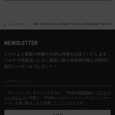
ジュエリー
パール付きジュエリー
18K SOLID GOLD SWEET DOLLS PENDANT WITH P
NEWSLETTER
トウスより最新の情報やお得な情報をお送りいたします。
メルマガ登録頂いた方に初回ご購入時使用可能な1000円
割引クーポンをプレゼント！
メールアドレス
「サインアップ」をクリックすると、TOUSの
利用規約
と
プライバ
シーポリシー
に同意し、TOUSからのマーケティングコミュニケー
ションを受け取ることに同意したことになります。