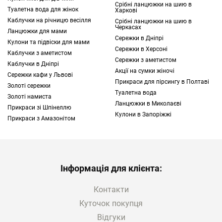
Срібні ланцюжки на шию в
Туалетна вода для жінок
Харкові
Каблучки на річницю весілля
Срібні ланцюжки на шию в
Черкасах
Ланцюжки для мами
Сережки в Дніпрі
Кулони та підвіски для мами
Сережки в Херсоні
Каблучки з аметистом
Сережки з аметистом
Каблучки в Дніпрі
Акції на сумки жіночі
Сережки кафи у Львові
Прикраси для пірсингу в Полтаві
Золоті сережки
Туалетна вода
Золоті намиста
Ланцюжки в Миколаєві
Прикраси зі Шпінеллю
Кулони в Запоріжжі
Прикраси з Амазонітом
Інформація для клієнта:
Контакти
Куточок покупця
Відгуки