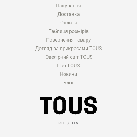
Пакування
Доставка
Оплата
Таблиця розмірів
Повернення товару
Догляд за прикрасами TOUS
Ювелірний світ TOUS
Про TOUS
Новини
Блог
RU
UA
/