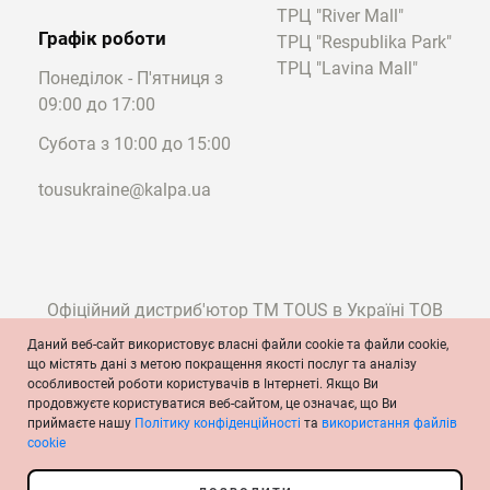
ТРЦ "River Mall"
Графік роботи
ТРЦ "Respublika Park"
ТРЦ "Lavina Mall"
Понеділок - П'ятниця з
09:00 до 17:00
Субота з 10:00 до 15:00
tousukraine@kalpa.ua
Офіційний дистриб'ютор ТМ TOUS в Україні ТОВ
"Калпа"
Даний веб-сайт використовує власні файли cookie та файли cookie,
що містять дані з метою покращення якості послуг та аналізу
особливостей роботи користувачів в Інтернеті. Якщо Ви
продовжуєте користуватися веб-сайтом, це означає, що Ви
© TOUS, ювеліри з 1920 року
приймаєте нашу
Політику конфіденційності
та
використання файлів
Умови та положення
Політика конфіденційності
Політика cookie
cookie