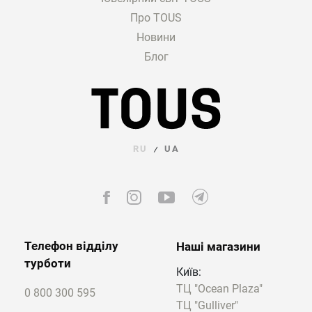
Про TOUS
Новини
Блог
RU
UA
/
Телефон відділу
Наші магазини
турботи
Київ:
ТЦ "Ocean Plaza"
0 800 300 595
ТЦ "Gulliver"