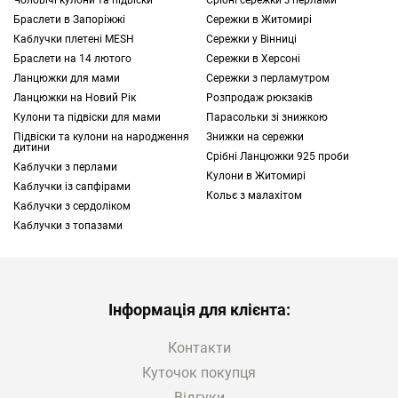
Чоловічі кулони та підвіски
Срібні сережки з перлами
Браслети в Запоріжжі
Сережки в Житомирі
Каблучки плетені MESH
Сережки у Вінниці
Браслети на 14 лютого
Сережки в Херсоні
Ланцюжки для мами
Сережки з перламутром
Ланцюжки на Новий Рік
Розпродаж рюкзаків
Кулони та підвіски для мами
Парасольки зі знижкою
Підвіски та кулони на народження
Знижки на сережки
дитини
Срібні Ланцюжки 925 проби
Каблучки з перлами
Кулони в Житомирі
Каблучки із сапфірами
Кольє з малахітом
Каблучки з сердоліком
Каблучки з топазами
Інформація для клієнта:
Контакти
Куточок покупця
Відгуки