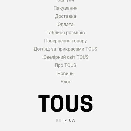
Пакування
Доставка
Оплата
Таблиця розмірів
Повернення товару
Догляд за прикрасами TOUS
Ювелірний світ TOUS
Про TOUS
Новини
Блог
RU
UA
/