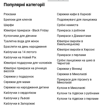
аксесуарами.
Популярні категорії
Рюкзаки
Сережки кафи в Харкові
Тим, хто цінує срібло 925, браслет на руку
Брелоки для ключів
Подовжувачі для ланцюжка
підійде ідеально. Такі вироби відрізняються
Шарфи
Срібні намиста
особливим шармом і завжди підкреслюють
Ювелірні прикраси - Black Friday
Прикраса з рубіном
природну красу власника.
Кулончики для дівчини
Прикраси з Діамантами
Туалетна вода для жінок
Ювелірні вироби в
Хмельницькому
Сьогодні у вас є можливість вибрати виріб
Браслети на день народження
Ювелірні вироби в Херсоні
з безлічі моделей, представлених на сайті.
Каблучки на 14 лютого
Прикраси з перлами
Кожна прикраса відрізняється за
Каблучки на Новий Рік
Срібні ланцюжки на шию в
конструкцією і матеріалами виготовлення.
Ювелірні подарунки для чоловіків
Чернігові
Ювелірні прикраси на річницю
Але об'єднуючим залишається срібло 925,
Сережки у Вінниці
весілля
браслет з цього матеріалу стане чудовим
Сережки в Миколаєві
Сережки у подарунок
Прикраси для пірсингу в
доповненням будь-якого образу і вбрання.
Сережки для мами
Миколаєві
Сережки на народження дитини
Кулони в Миколаєві
Чому варто браслет зі срібла 925 купити
Каблучки з сердоліком
Кулони та підвіски з рубінами
Більшість характеристик готових прикрас
Каблучки у Львові
Кулони та підвіски з перлами
залежать в основному від властивостей
Каблучки в Запоріжжі
використаних матеріалів. Розглянемо