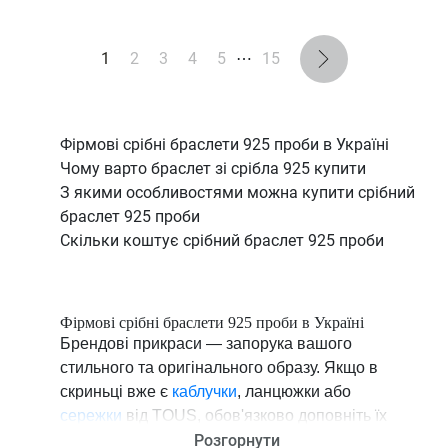
1
2
3
4
5
⋯
15
Фірмові срібні браслети 925 проби в Україні
Чому варто браслет зі срібла 925 купити
З якими особливостями можна купити срібний
браслет 925 проби
Скільки коштує срібний браслет 925 проби
Фірмові срібні браслети 925 проби в Україні
Брендові прикраси — запорука вашого
стильного та оригінального образу. Якщо в
скриньці вже є
каблучки
, ланцюжки або
сережки
від TOUS, обов'язково доповніть їх
іншими ювелірними виробами та
Розгорнути