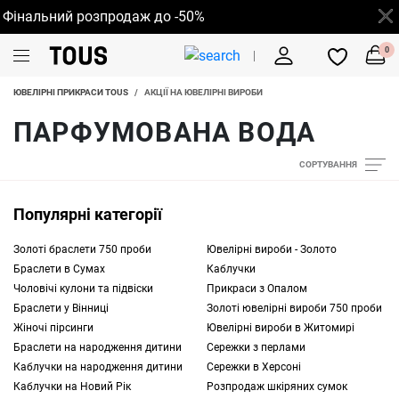
інальний розпродаж до -50%
0
ЮВЕЛІРНІ ПРИКРАСИ TOUS
/
АКЦІЇ НА ЮВЕЛІРНІ ВИРОБИ
ПАРФУМОВАНА ВОДА
СОРТУВАННЯ
Популярні категорії
Золоті браслети 750 проби
Ювелірні вироби - Золото
Браслети в Сумах
Каблучки
Чоловічі кулони та підвіски
Прикраси з Опалом
Браслети у Вінниці
Золоті ювелірні вироби 750 проби
Жіночі пірсинги
Ювелірні вироби в Житомирі
Браслети на народження дитини
Сережки з перлами
Каблучки на народження дитини
Сережки в Херсоні
Каблучки на Новий Рік
Розпродаж шкіряних сумок