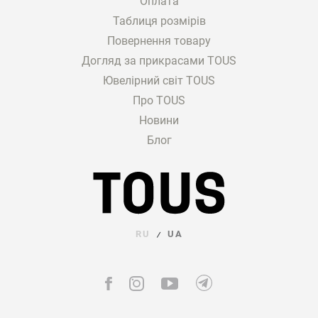
Оплата
Таблиця розмірів
Повернення товару
Догляд за прикрасами TOUS
Ювелірний світ TOUS
Про TOUS
Новини
Блог
RU
UA
/