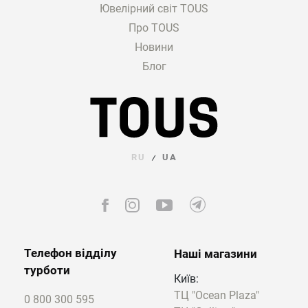
Ювелірний світ TOUS
Для оригінальності та втілення
Про TOUS
дизайнерської ідеї ювеліри часто
Новини
використовують й інші камені. Так в
Блог
асортименті TOUS бувають кулони, аметист
в яких доповнений:
сапфіром;
іолітом;
сердоліком;
перлами та іншими мінералами.
RU
UA
/
Як основу використовують дорогоцінні
метали таких видів:
1. 18-каратне золото. Метал із 750 пробою
вирізняється яскравим блиском і хорошою
Телефон відділу
Наші магазини
податливістю. Тому більшість прикрас
турботи
мають складну конструкцію, елементи якої
Київ:
яскраво блищать навіть при слабкому
ТЦ "Ocean Plaza"
0 800 300 595
освітленні.