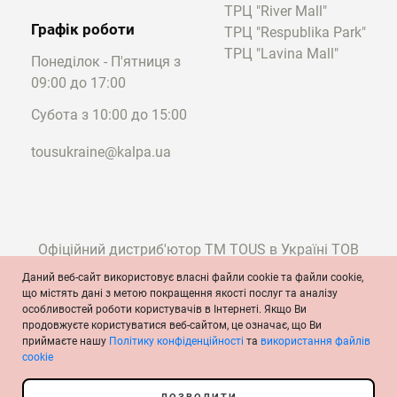
ТРЦ "River Mall"
Графік роботи
ТРЦ "Respublika Park"
ТРЦ "Lavina Mall"
Понеділок - П'ятниця з
09:00 до 17:00
Субота з 10:00 до 15:00
tousukraine@kalpa.ua
Офіційний дистриб'ютор ТМ TOUS в Україні ТОВ
"Калпа"
Даний веб-сайт використовує власні файли cookie та файли cookie,
що містять дані з метою покращення якості послуг та аналізу
особливостей роботи користувачів в Інтернеті. Якщо Ви
продовжуєте користуватися веб-сайтом, це означає, що Ви
© TOUS, ювеліри з 1920 року
приймаєте нашу
Політику конфіденційності
та
використання файлів
Умови та положення
Політика конфіденційності
Політика cookie
cookie
Офіційне повідомлення