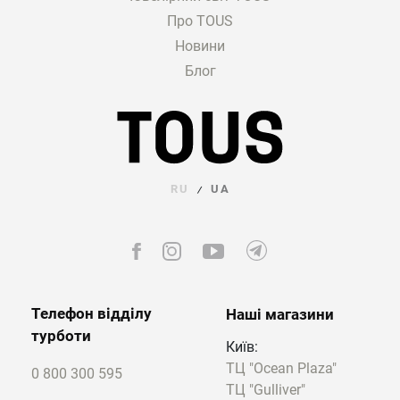
Про TOUS
Новини
Блог
RU
UA
/
Телефон відділу
Наші магазини
турботи
Київ:
ТЦ "Ocean Plaza"
0 800 300 595
ТЦ "Gulliver"