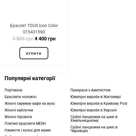
Браслет TOUS Icon Color
015431590
4 889 грн
4 400 грн
КУПИТИ
Популярні категорії
Портмоне
Прикраси з Аметистом
Браслети чоловічі
Ювелірні вироби в Житомирі
Жіночі сережки кафи на вухо
Ювелірні вироби в Кривому Розі
Жіночі каблучки
Ювелірні вироби в Херсоні
Жіночі пірсинги
Срібні ланцюжки на шию в
Хмельницькому
Плетені браслети MESH
Срібні ланцюжки на шию в
Намиста і кольє для мами
Чернівцях