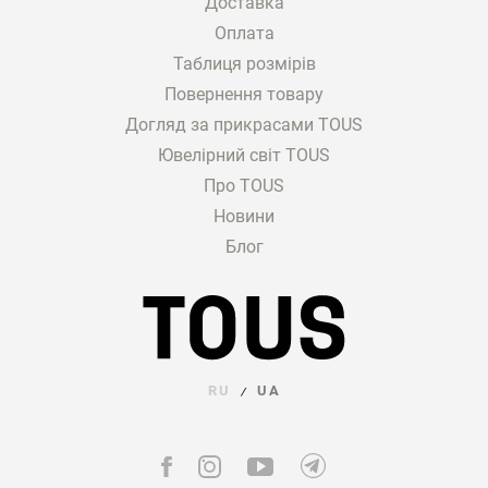
Доставка
Оплата
Таблиця розмірів
Повернення товару
Догляд за прикрасами TOUS
Ювелірний світ TOUS
Про TOUS
Новини
Блог
RU
UA
/