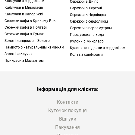
Каблучки з сердоліком
Сережки в Дніпрі
Каблучки в Миколаєві
Сережки в Херсоні
Каблучки в Запоріжжі
Сережки в Чернівцях
Сережки кафи в Кривому Розі
Сережки з сердоліком
Сережки кафи в Полтаві
Сережки з перламутром
Сережки кафи в Сумах
Парфумована вода
Золотi ланцюжки - Золото
Кулони в Миколаєві
Намисто з натуральним камінням
Кулони та підвіски з сердоліком
Золоті каблучки
Кольє з сапфірами
Прикраси з Малахітом
Інформація для клієнта:
Контакти
Куточок покупця
Відгуки
Пакування