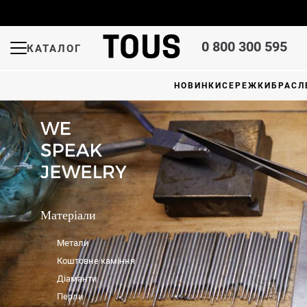
0 800 300 595
КАТАЛОГ
НОВИНКИ
СЕРЕЖКИ
БРАСЛ
Матеріали
Метали
Коштовне каміння
Діаманти
Перли