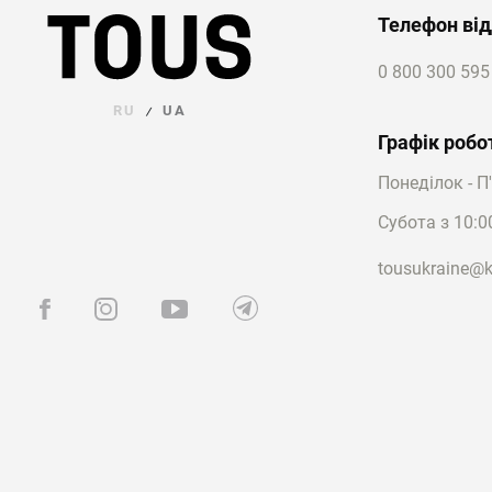
Телефон від
0 800 300 595
RU
UA
/
Графік робо
Понеділок - П
Субота з 10:0
tousukraine@k