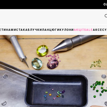
Фінальний роз
ЕТИ
НАМИСТА
КАБЛУЧКИ
ЛАНЦЮГИ
КУЛОНИ
АКЦІЇ
SALE
АКСЕСУ