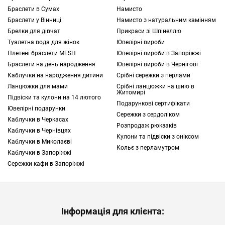
Браслети в Сумах
Намисто
Якщо ви плануєте купити браслет у Києві,
Браслети у Вінниці
Намисто з натуральним камінням
наш асортимент запропонує вам
Брелки для дівчат
Прикраси зі Шпінеллю
оригінальні дизайнерські рішення, від
Туалетна вода для жінок
Ювелірні вироби
класики до авангарду.
Плетені браслети MESH
Ювелірні вироби в Запоріжжі
Браслети на день народження
Ювелірні вироби в Чернігові
Історія та еволюція аксесуара
Каблучки на народження дитини
Срібні сережки з перлами
Ланцюжки для мами
Срібні ланцюжки на шию в
Браслети на зап'ястя використовувалися як
Житомирі
Підвіски та кулони на 14 лютого
Подарункові сертифікати
прикраси ще в глибоку давнину, зокрема
Ювелірні подарунки
Сережки з сердоліком
жінками Стародавньої Греції та Риму.
Каблучки в Черкасах
Розпродаж рюкзаків
Археологічні знахідки підтверджують, що
Каблучки в Чернівцях
Кулони та підвіски з оніксом
ще тисячі років тому люди прагнули
Каблучки в Миколаєві
Кольє з перламутром
Каблучки в Запоріжжі
прикрашати себе виробами із золота,
Сережки кафи в Запоріжжі
інкрустованими дорогоцінними каменями.
Протягом століть мода змінювалася: від
масивних золотих обручів до витончених
ланцюжків. У середині 20-го століття в
Інформація для клієнта:
тренди увійшли мінімалістичні ювелірні