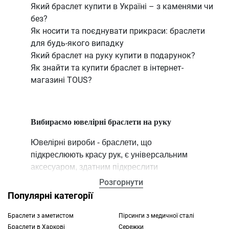
Який браслет купити в Україні – з каменями чи
без?
Як носити та поєднувати прикраси: браслети
для будь-якого випадку
Який браслет на руку купити в подарунок?
Як знайти та купити браслет в інтернет-
магазині TOUS?
Вибираємо ювелірні браслети на руку
Ювелірні вироби - браслети, що
підкреслюють красу рук, є універсальним
аксесуаром, здатним підкреслити
витонченість зап’ястя, граціозність рухів та
Розгорнути
завершеність будь-якого образу. Бренд
Популярні категорії
TOUS пропонує трендові та стильні
прикраси, які легко поєднуються між собою,
Браслети з аметистом
Пірсинги з медичної сталі
Браслети в Харкові
Сережки
дозволяючи створювати унікальні сети.