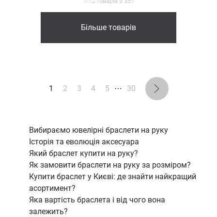
1-12 товарів з 357
Більше товарів
1
2
3
4
5
⋯
30
Вибираємо ювелірні браслети на руку
Історія та еволюція аксесуара
Який браслет купити на руку?
Як замовити браслети на руку за розміром?
Купити браслет у Києві: де знайти найкращий
асортимент?
Яка вартість браслета і від чого вона
залежить?