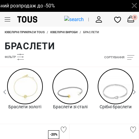
розпродаж до -50%
0
ЮВЕЛІРНІ ПРИКРАСИ TOUS
/
ЮВЕЛІРНІ ВИРОБИ
/
БРАСЛЕТИ
БРАСЛЕТИ
ФІЛЬТР
СОРТУВАННЯ
Браслети золоті
Браслети зі сталі
Срібні браслети
-20%