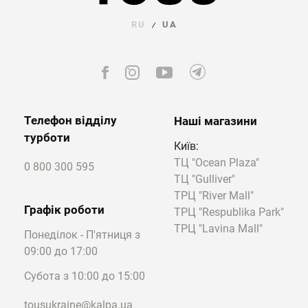
рекомендуємо брендові браслети купити в
RU
UA
/
Україні з лінійок TOUS Wicker або TOUS
Nenufar.
Порада експерта:
Завжди враховуйте ваш
повсякденний стиль при виборі дизайну -
мінімалістичні вироби краще поєднуються з
Телефон відділу
Наші магазини
базовим гардеробом.
турботи
Київ:
ТЦ "Ocean Plaza"
Як замовити браслети на руку за розміром?
0 800 300 595
ТЦ "Gulliver"
Щоб замовити браслети на руку і не
ТРЦ "River Mall"
помилитися з вибором, необхідно виміряти
Графік роботи
ТРЦ "Respublika Park"
обхват зап'ястя та додати до нього 1–1,5 см
ТРЦ "Lavina Mall"
Понеділок - П'ятниця з
для комфортного прилягання.
09:00 до 17:00
Інструкція: як виміряти зап'ястя для
Субота з 10:00 до 15:00
браслета (3 кроки):
tousukraine@kalpa.ua