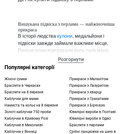
Вишукана підвіска з перлами — найжіночніша
прикраса
В історії людства
кулони
, медальйони і
підвіски завжди займали важливе місце.
Раніше вони відігравали роль талісмана,
амулета і виготовлялися з каменів, шкіри та
Розгорнути
інших зносостійких підручних матеріалів.
Популярні категорії
Згодом такі вироби трансформувалися у
витончені прикраси, оскільки стали
Жіночі сумки
Прикраси з Малахітом
Браслети в Черкасах
Прикраси з Лазуритом
виготовлятися з дорогоцінних металів і
Браслети на 8 березня
Прикраса з кварцу
каменів.
Каблучки для мами
Прикраси з Гранатами
Намиста та кольє на 8 березня
Прикраси з Бірюзою
Хорошим прикладом матеріалу є перли
Золоті каблучки 750 проби
Ювелірні вироби в Полтаві
натуральні, підвіска з яких вважається
Каблучки в Кривому Розі
Ювелірні вироби в Одесі
аристократичною прикрасою. Ювелірні
Каблучки в Миколаєві
Браслети з перлами
вироби з цим мінералоїдом носили
Каблучки у Вінниці
Срібні ланцюжки на шию в