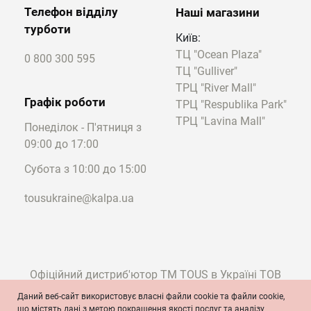
Телефон відділу
Наші магазини
бути:
турботи
білими;
Київ:
рожевими;
ТЦ "Ocean Plaza"
0 800 300 595
жовтими;
ТЦ "Gulliver"
зеленими;
ТРЦ "River Mall"
чорними та інших відтінків.
Графік роботи
ТРЦ "Respublika Park"
Поверхня намистини майже завжди
ТРЦ "Lavina Mall"
Понеділок - П'ятниця з
красиво переливається, за винятком
09:00 до 17:00
варіантів, коли мушля позбавлена
перламутрового шару.
Субота з 10:00 до 15:00
Для обрамлення ювеліри TOUS
tousukraine@kalpa.ua
використовують:
1. стерлінгове срібло;
Офіційний дистриб'ютор ТМ TOUS в Україні ТОВ
2. 18-каратне золото;
"Калпа"
Даний веб-сайт використовує власні файли cookie та файли cookie,
що містять дані з метою покращення якості послуг та аналізу