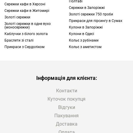
Полтаві
представники королівських сімей та інші
Сережки кафи в Херсоні
Сережки в Запоріжжі
багаті люди.
Сережки кафи в Житомирі
Золоті сережки 750 проби
Золоті сережки
Прикраси для пірсингу в Сумах
Сьогодні підвіска на шию з перлами не
Золоті сережки в одне вухо
(моносережки)
Кулони в Запоріжжі
вважається чимось унікальним. Такі
Каблучки з білого золота
Кулони в Одесі
прикраси можуть дозволити собі безліч
Браслети зі сталі
Кольє з рубінами
людей, а оскільки перлини мають
Прикраси з Сердоліком
Кольє з аметистом
елегантний і вишуканий вигляд, багато хто
віддає їм перевагу.
В інтернет-магазині TOUS представлений
Інформація для клієнта:
широкий асортимент брендових товарів.
Тут ви знайдете і зможете купити кулон з
Контакти
перлами, різні каблучки і
браслети
, а також
Куточок покупця
інші види прикрас. Доповнити образ можна
Відгуки
за допомогою брендового годинника або
Пакування
інших
аксесуарів
: сумки, портмоне або
шарфа.
Доставка
Оплата