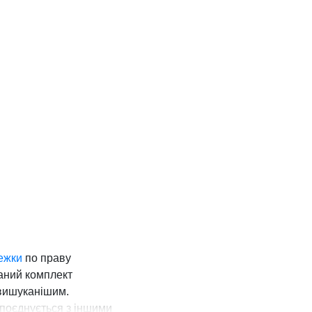
ежки
по праву
раний комплект
 вишуканішим.
 поєднується з іншими