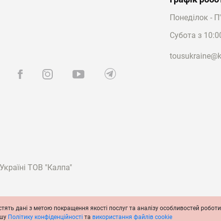
прикраси з оригінальним дизайном або особливою формою, т
Понеділок - П
азину TOUS. Наприклад, вас може зацікавити ювелірний виріб 
складається з двох сережок різних типів:
Субота з 10:0
має застібку-пусет (гвоздик). Ця прикраса фіксується через
нями — аметистом та перидотом.
tousukraine@k
інімалістична кафа, яку закріплюють посередині вушного хр
ані між собою за допомогою витонченого тонкого
ланцюжка
.
афи у Львові, якщо ви хочете створити красивий і привабли
у наголошують на унікальності вашого образу, причому вони
о їх можна як комбінувати з іншими ювелірними виробами, т
ичну прикрасу.
і
і вироби онлайн, вивчіть каталог інтернет-магазину TOUS з
країні ТОВ "Калпа"
ідсортуйте товари за певним критерієм та оформіть замовле
ю кур'єрською службою, яка працює по всій території Украї
фи купити у м. Львів чи іншому населеному пункті.
стять дані з метою покращення якості послуг та аналізу особливостей роботи 
ення
Політика конфіденційності
Політика cookie
Офіційне повідомлення
ашу
Політику конфіденційності
та
використання файлів cookie
агазину з радістю дадуть відповідь на всі питання і допом