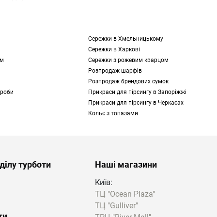
різновиди сережок,
Сережки в Хмельницькому
айдете безліч
Сережки в Харкові
и.
ем
Сережки з рожевим кварцом
Розпродаж шарфів
Розпродаж брендових сумок
 з:
проби
Прикраси для пірсингу в Запоріжжі
Прикраси для пірсингу в Черкасах
Кольє з топазами
еякі з них
turne ви знайдете
днорідного
ділу турботи
Наші магазини
 серед інших колекцій
Київ:
ТЦ "Ocean Plaza"
ТЦ "Gulliver"
ти