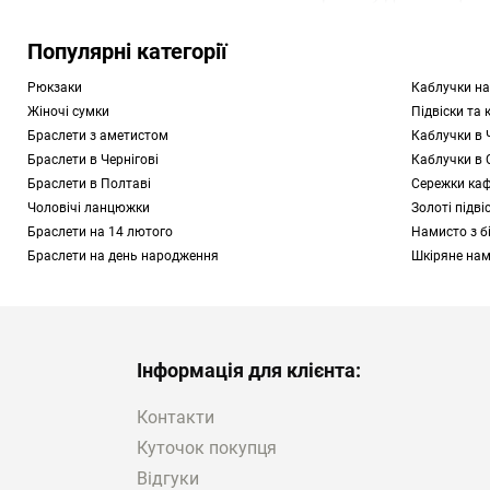
прикрасами та вбранн
які фіксуються на вуш
Популярні категорії
Рюкзаки
Каблучки на
Вирішив кафи купити у
Жіночі сумки
Підвіски та 
різновидів ювелірних в
Браслети з аметистом
Каблучки в 
Браслети в Чернігові
Каблучки в 
Які існують кафи у Льв
Браслети в Полтаві
Сережки каф
Вибираючи ювелірні ви
Чоловічі ланцюжки
Золоті підві
стерлінгового срібла;
Браслети на 14 лютого
Намисто з б
золота 750 проби
;
Браслети на день народження
Шкіряне на
Vermeil — срібла з по
Плануючи сережки-кафи
інкрустовані блискуч
прикрасу із декоратив
Інформація для клієнта:
ограновування (0,01 к
TOUS — Les Classiques
Контакти
Куточок покупця
Кафи у Львові з незви
Відгуки