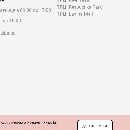
ТРЦ "River Mall"
акі моделі є в
ТРЦ "Respublika Park"
'ятниця з 09:00 до 17:00
із колекції Lure.
ТРЦ "Lavina Mall"
0 до 15:00
 прокол у мочці. Вона
alpa.ua
ящика.
вий образ. Такі
 призначені тільки
ак і використовувати
а допомогою фільтрів
ння на сайті. Доставка
ни. Завдяки цьому ви
користувачів в Інтернеті. Якщо Ви
ДОЗВОЛИТИ
ожуть з оформленням