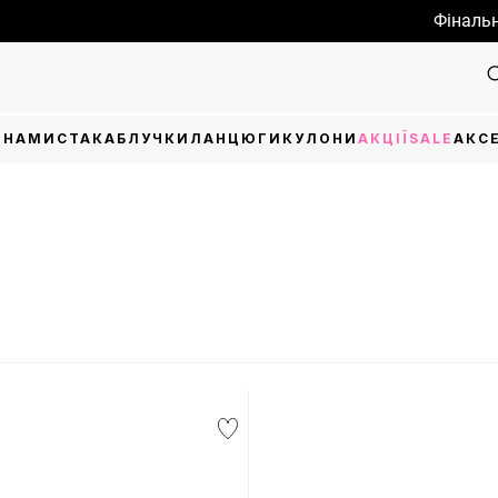
Фінальний ро
И
НАМИСТА
КАБЛУЧКИ
ЛАНЦЮГИ
КУЛОНИ
АКЦІЇ
SALE
АКС