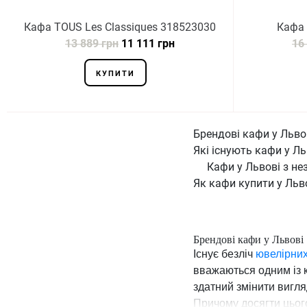
Кафа TOUS Les Classiques 318523030
Кафа 
13 889 грн
11 111 грн
16
КУПИТИ
Брендові кафи у Льво
Які існують кафи у Ль
Кафи у Львові з н
Як кафи купити у Льв
Брендові кафи у Львові
Існує безліч
ювелірних
вважаються одним із 
здатний змінити вигля
Причому досягти цього