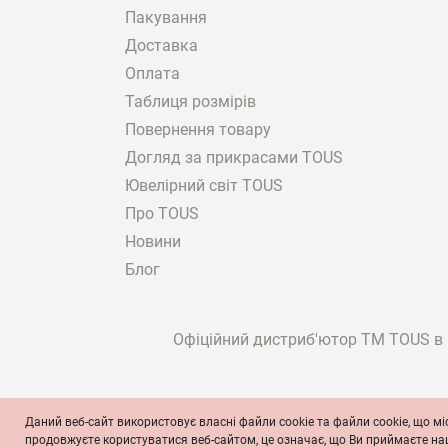
Пакування
Якщо вас зацікавили 
каталозі інтернет-маг
Доставка
Мова про модель, яка 
Оплата
Одна частина сережки 
Таблиця розмірів
оснащена двома каме
Повернення товару
Друга частина — це м
Догляд за прикрасами TOUS
Обидві частини з'єдн
Ювелірний світ TOUS
Рекомендуємо купити к
моделі подвійного тип
Про TOUS
для одного вуха. Тобт
Новини
як самостійну асиметр
Блог
Як кафи купити у Львов
Щоб замовити ювелірн
Офіційний дистриб'ютор ТМ TOUS в У
пошуку. Після цього в
виконується сторонньо
зможете з легкістю ка
Даний веб-сайт використовує власні файли cookie та файли cookie, що мі
© TOUS, ювеліри з 1920 року
Умови та полож
продовжуєте користуватися веб-сайтом, це означає, що Ви приймаєте н
Менеджери інтернет-м