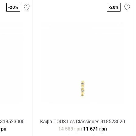
-20%
-20%
 318523000
Кафа TOUS Les Classiques 318523020
грн
14 589 грн
11 671 грн