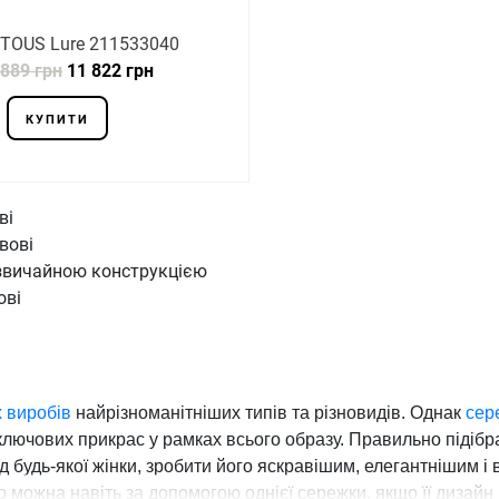
TOUS Lure 211533040
 889 грн
11 822 грн
КУПИТИ
ві
вові
езвичайною конструкцією
ові
 виробів
найрізноманітніших типів та різновидів. Однак
сер
ключових прикрас у рамках всього образу. Правильно підіб
д будь-якої жінки, зробити його яскравішим, елегантнішим і
 можна навіть за допомогою однієї сережки, якщо її дизайн