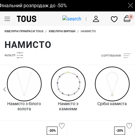
льний розпродаж до -50%
0
ЮВЕЛІРНІ ПРИКРАСИ TOUS
/
ЮВЕЛІРНІ ВИРОБИ
/
НАМИСТО
НАМИСТО
ФІЛЬТР
СОРТУВАННЯ
Намисто з бiлого
Намисто з
Срібні намиста
золота
камнями
-20%
-20%