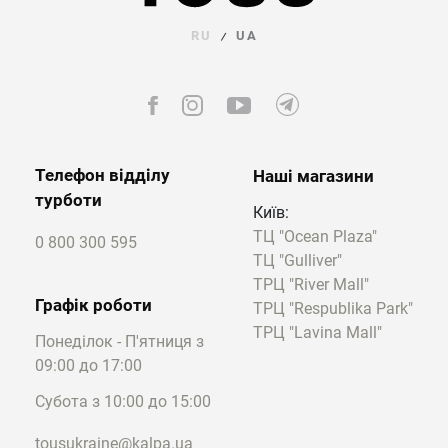
повсякденну прогулянку або урочисту
RU
UA
/
вечерю. Залежно від дизайну ви можете
купити намисто на шию в різному форматі:
мінімалістичне або з довгим ланцюжком і
підвіскою.
Як вибрати намисто за вирізом сукні, під
Телефон відділу
Наші магазини
сорочку та водолазку?
турботи
Київ:
Вибираючи намисто за вирізом сукні,
ТЦ "Ocean Plaza"
0 800 300 595
враховуйте головне правило: форма
ТЦ "Gulliver"
прикраси має гармонувати з лінією
ТРЦ "River Mall"
декольте.
Графік роботи
ТРЦ "Respublika Park"
ТРЦ "Lavina Mall"
Понеділок - П'ятниця з
Те, яка довжина намиста підходить під
09:00 до 17:00
водолазку, визначити просто: наш інтернет-
магазин пропонує подовжені моделі
Субота з 10:00 до 15:00
прикрас із довгастим кулоном, які візуально
витягують силует поверх закритої
tousukraine@kalpa.ua