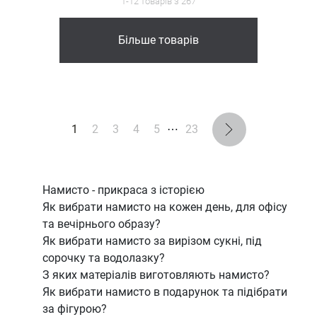
1-12 товарів з 267
Більше товарів
1
2
3
4
5
⋯
23
Намисто - прикраса з історією
Як вибрати намисто на кожен день, для офісу
та вечірнього образу?
Як вибрати намисто за вирізом сукні, під
сорочку та водолазку?
З яких матеріалів виготовляють намисто?
Як вибрати намисто в подарунок та підібрати
за фігурою?