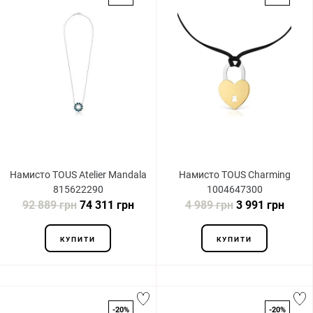
Намисто TOUS Atelier Mandala
Намисто TOUS Charming
815622290
1004647300
92 889 грн
74 311 грн
4 989 грн
3 991 грн
КУПИТИ
КУПИТИ
-20%
-20%