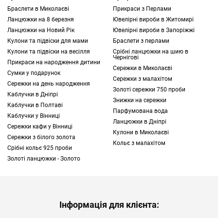
Браслети в Миколаєві
Прикраси з Перлами
золотих пластин. З часом кольє стали
Ланцюжки на 8 березня
Ювелірні вироби в Житомирі
доповнювати дорогоцінним камінням, а
Ланцюжки на Новий Рік
Ювелірні вироби в Запоріжжі
вже в ХХ столітті в моду увійшов
Кулони та підвіски для мами
Браслети з перлами
мінімалізм з його лаконічністю. Жінки
Кулони та підвіски на весілля
Срібні ланцюжки на шию в
любили доповнювати свої вбрання тонким
Чернігові
Прикраси на народження дитини
Сережки в Миколаєві
ланцюжком з масивним кулоном або
Сумки у подарунок
Сережки з малахітом
намистом.
Сережки на день народження
Золоті сережки 750 проби
Каблучки в Дніпрі
Знижки на сережки
Важливий нюанс:
Елегантне
Каблучки в Полтаві
Парфумована вода
мінімалістичне намисто - прикраса, яка
Каблучки у Вінниці
Ланцюжки в Дніпрі
Сережки кафи у Вінниці
підкреслює витонченість шиї, робить зону
Кулони в Миколаєві
Сережки з білого золота
декольте більш виразною та слугує чудовим
Кольє з малахітом
Срібні кольє 925 проби
доповненням до будь-якого вбрання.
Золотi ланцюжки - Золото
Як вибрати намисто на кожен день, для офісу
та вечірнього образу?
Вирішуючи, як вибрати намисто на кожен
Інформація для клієнта:
день, віддавайте перевагу ніжним виробам