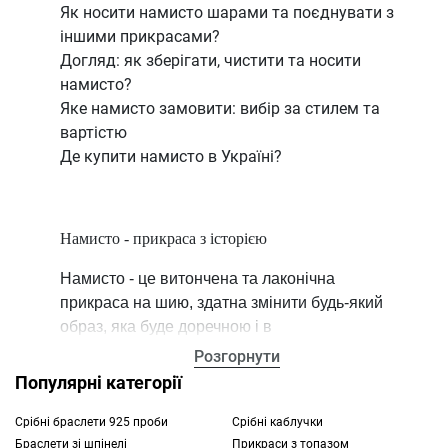
Як носити намисто шарами та поєднувати з
іншими прикрасами?
Догляд: як зберігати, чистити та носити
намисто?
Яке намисто замовити: вибір за стилем та
вартістю
Де купити намисто в Україні?
Намисто - прикраса з історією
Намисто - це витончена та лаконічна
прикраса на шию, здатна змінити будь-який
образ, яка буде доречною і в
повсякденному житті, і на урочистих
Розгорнути
важливих заходах. Історія намиста
Популярні категорії
починається кілька тисяч років тому в
Стародавньому Єгипті, де носили більш
Срібні браслети 925 проби
Срібні каблучки
Браслети зі шпінелі
Прикраси з топазом
масивний дизайн переважно з пресованих