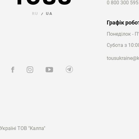
0 800 300 595
RU
UA
/
Графік робо
Понеділок - П
Субота з 10:0
tousukraine@k
країні ТОВ "Калпа"