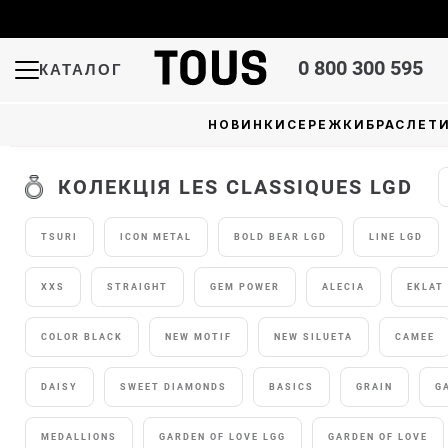
0 800 300 595
КАТАЛОГ
НОВИНКИ
СЕРЕЖКИ
БРАСЛЕТ
КОЛЕКЦІЯ LES CLASSIQUES LGD
TSURI
ICON METAL
BOLD BEAR LGD
LINE LGD
XXS
STRAIGHT
GEM POWER
ALECIA
EKLAT
COLOR BLACK
NEW MOTIF
NEW SILUETA
CAMEE
DAISY
SWEET DIAMONDS
BASICS
GRAIN
G
MEDALLIONS
GARDEN OF LOVE LGG
GARDEN OF LOVE