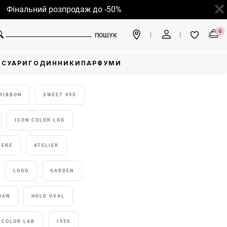
нальний розпродаж до -50%
0
ПОШУК
ЕСУАРИ
ГОДИННИКИ
ПАРФУМИ
RIBBON
SWEET 40S
ICON COLOR LGG
IERE
ATELIER
LOGO
GARDEN
MAN
HOLD OVAL
COLOR LAB
1950