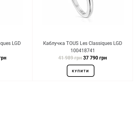
iques LGD
Каблучка TOUS Les Classiques LGD
100418741
грн
41 989 грн
37 790 грн
КУПИТИ