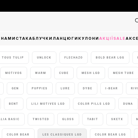
Фі
И
НАМИСТА
КАБЛУЧКИ
ЛАНЦЮГИ
КУЛОНИ
АКЦІЇ
SALE
АКС
TOUS TULIP
UNLOCK
FLECHAZO
BOLD BEAR LGG
MOTIVOS
WARM
CUBE
MESH LGD
MESH TUBE
GEN
PUPPIES
LURE
DYBE
I-BEAR
RIV
BENT
LILI MOTIVES LGD
COLOR PILLS LGD
DUNA
ALIA BASIC
TWISTED
GLOSS
TABIT
SKETX
COLOR BEAR
LES CLASSIQUES LGD
COLOR BEAR LGG