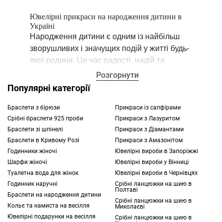
Ювелірні прикраси на народження дитини в
Україні
Народження дитини є одним із найбільш
зворушливих і значущих подій у житті будь-
якої родини. Це час радості, надій та
ніжності, тому багато батьків прагнуть
Розгорнути
сфотографувати та увічнити цей момент.
Популярні категорії
Зробити це можна по-різному, наприклад
через
подарунок у вигляді ювелірного
Браслети з бірюзи
Прикраси із сапфірами
Срібні браслети 925 проби
Прикраси з Лазуритом
виробу
. Вирішивши підібрати гарну
Браслети зі шпінелі
Прикраси з Діамантами
прикрасу, вивчіть асортимент інтернет-
Браслети в Кривому Розі
Прикраси з Амазонітом
магазину TOUS. Це можуть бути
браслети
,
Годинники жіночі
Ювелірні вироби в Запоріжжі
сережки
,
ланцюжки
,
кулони
та багато
Шарфи жіночі
Ювелірні вироби у Вінниці
іншого.
Туалетна вода для жінок
Ювелірні вироби в Чернівцях
Годинник наручні
Срібні ланцюжки на шию в
Чи можна подарувати ювелірну прикрасу на
Полтаві
Браслети на народження дитини
народження дитини
Срібні ланцюжки на шию в
Кольє та намиста на весілля
Миколаєві
Ювелірні вироби — це не просто допустимі,
Ювелірні подарунки на весілля
Срібні ланцюжки на шию в
а й одні з найкращих варіантів подарунка.