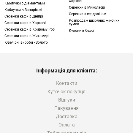
Харкові
Каблучки з діамантами
Є безліч причин, чому прикраси до
Сережки в Миколаєві
Каблучки в Запоріжжі
народження дитини — це гарна ідея:
Сережки з сердоліком
Сережки кафи в Дніпрі
Розпродаж шкіряних жіночих
Символічне значення.
Правильно
Сережки кафи в Харкові
сумок
підібраний виріб з унікальним дизайном
Сережки кафи в Кривому Розі
Кулони в Одесі
буде постійним нагадуванням про
Сережки кафи в Житомирі
важливий момент у житті батьків. Багато
Ювелірні вироби - Золото
моделей несуть у собі глибокий символізм.
Наприклад, прикраси з перлами
асоціюються з чистотою та ніжністю,
Інформація для клієнта:
причому кожна культивована прісноводна
перла унікальна за формою, розміром та
Контакти
відтінком. Тобто знайти другу таку
Куточок покупця
практично неможливо.
Вишуканий додаток для образу.
Відгуки
Ювелірні
прикраси до народження дитини стануть
Пакування
чудовим подарунком, якщо вони
Доставка
відповідають стилю та інтересам.
Оплата
Наприклад, для любителів виробів із білого