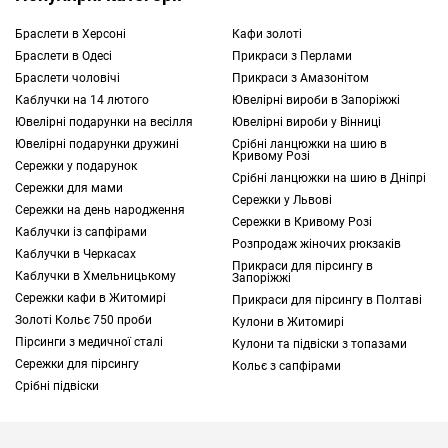
оригінальність і витонченість саме вашого
Браслети в Херсоні
Кафи золоті
неповторного стилю. Прекрасним
Браслети в Одесі
Прикраси з Перлами
варіантом для будь-якої перерахованої
Браслети чоловічі
Прикраси з Амазонітом
ситуації стануть сережки зі срібла 925
Каблучки на 14 лютого
Ювелірні вироби в Запоріжжі
проби. Ці
ювелірні вироби
представлені як
Ювелірні подарунки на весілля
Ювелірні вироби у Вінниці
порівняно простими, так і досить
Ювелірні подарунки дружині
Срібні ланцюжки на шию в
Кривому Розі
гламурними моделями. Завдяки цьому
Сережки у подарунок
Срібні ланцюжки на шию в Дніпрі
будь-яка жінка зможе підібрати прикраси,
Сережки для мами
Сережки у Львові
які найкраще підійдуть конкретно їй.
Сережки на день народження
Сережки в Кривому Розі
Каблучки із сапфірами
Розпродаж жіночих рюкзаків
Каблучки в Черкасах
Вирішивши купити сережки 925 проби в
Прикраси для пірсингу в
Каблучки в Хмельницькому
Україні, замовляйте їх через інтернет-
Запоріжжі
Сережки кафи в Житомирі
Прикраси для пірсингу в Полтаві
магазин TOUS. Тут широко представлені
Золоті Кольє 750 проби
Кулони в Житомирі
красиві ювелірні вироби з цього
Пірсинги з медичної сталі
Кулони та підвіски з топазами
дорогоцінного металу. Моделі можуть
Сережки для пірсингу
Кольє з сапфірами
відрізнятися за формою, конструкцією,
Срібні підвіски
наявністю інкрустації та іншими
параметрами.