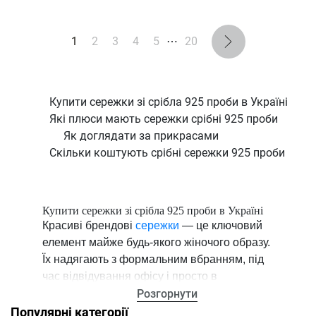
1
2
3
4
5
⋯
20
Купити сережки зі срібла 925 проби в Україні
Які плюси мають сережки срібні 925 проби
Як доглядати за прикрасами
Скільки коштують срібні сережки 925 проби
Купити сережки зі срібла 925 проби в Україні
Красиві брендові
сережки
— це ключовий
елемент майже будь-якого жіночого образу.
Їх надягають з формальним вбранням, під
час відвідування офісу і просто в
повсякденності. У всіх випадках правильно
Розгорнути
підібрані прикраси здатні підкреслити
Популярні категорії