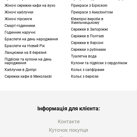
Жіночі сережки кафи на вухо
Прикраси з Бірюзою
Жіночі каблучки
Прикраси з Амазонітом
Жіночі пірсинги
Ювелірні вироби в
Хмельницькому
Смарт-годинники
Сережки в Запоріжжі
Годинник наручні
Сережки в Полтаві
Браслети на день народження
Сережки в Херсоні
Браслети на Новий Рік
Сережки з рубінами
Ланцюжки на 8 березня
Туалетна вода
Підвіски та кулони на день
народження
Кулони та підвіски з сердоліком
Каблучки в Дніпрі
Кольє з сапфірами
Сережки кафи в Миколаєві
Кольє з берюзи
Інформація для клієнта:
Контакти
Куточок покупця