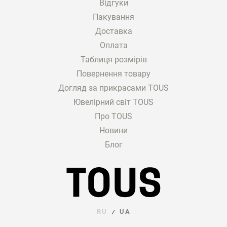
Відгуки
Пакування
Доставка
Оплата
Таблиця розмірів
Повернення товару
Догляд за прикрасами TOUS
Ювелірний світ TOUS
Про TOUS
Новини
Блог
RU
UA
/