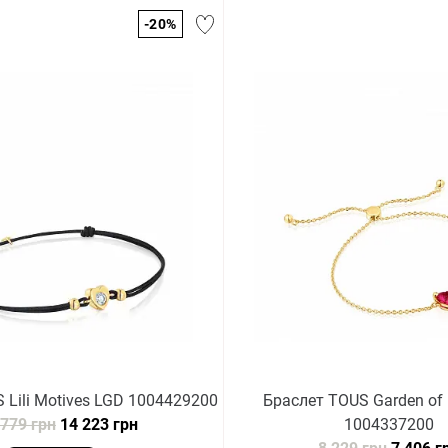
-20%
 Lili Motives LGD 1004429200
Браслет TOUS Garden of
 779 грн
14 223 грн
1004337200