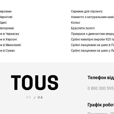
перлами
Сережки для пірсингу
Чернігові
Намисто з натуральним кам
Одесі
Кольє
Запоріжжі
Браслети золоті
и в Черкасах
Прикраси з димчастим квар
и в Херсоні
Срібні ювелірні вироби 925 
и в Миколаєві
Срібні ланцюжки на шию в П
и в Сумах
Срібні ланцюжки на шию у Л
Телефон від
0 800 300 595
RU
UA
/
Графік робо