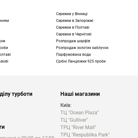
Сережки у Вінниці
інням
Сережки в Запоріжжі
Сережки в Полтаві
Сережки в Чернігові
цом
Розпродаж шарфів
проби
Розпродаж золотих каблучок
олтаві
Парфумована вода
ьвові
Срібні Ланцюжки 925 проби
ділу турботи
Наші магазини
Київ:
ТЦ "Ocean Plaza"
ТЦ "Gulliver"
ти
ТРЦ "River Mall"
ТРЦ "Respublika Park"