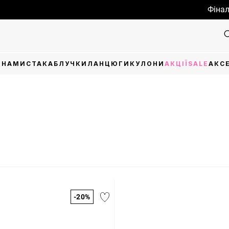
Фінальний 
И
НАМИСТА
КАБЛУЧКИ
ЛАНЦЮГИ
КУЛОНИ
АКЦІЇ
SALE
АКС
-20%