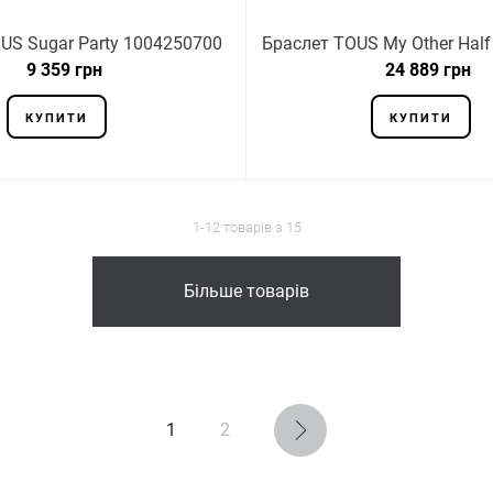
US Sugar Party 1004250700
Браслет TOUS My Other Hal
9 359 грн
24 889 грн
КУПИТИ
КУПИТИ
1-12 товарів з 15
Більше товарів
1
2