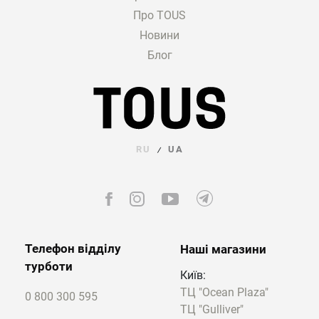
Про TOUS
Новини
Блог
RU
UA
/
Телефон відділу
Наші магазини
турботи
Київ:
ТЦ "Ocean Plaza"
0 800 300 595
ТЦ "Gulliver"