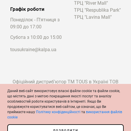
ТРЦ "River Mall"
Графік роботи
ТРЦ "Respublika Park"
ТРЦ "Lavina Mall"
Понеділок - П'ятниця з
09:00 до 17:00
Субота з 10:00 до 15:00
tousukraine@kalpa.ua
Офіційний дистриб'ютор ТМ TOUS в Україні ТОВ
"Калпа"
Даний веб-сайт використовує власні файли cookie та файли cookie,
що містять дані з метою покращення якості послуг та аналізу
особливостей роботи користувачів в Інтернеті. Якщо Ви
продовжуєте користуватися веб-сайтом, це означає, що Ви
© TOUS, ювеліри з 1920 року
приймаєте нашу
Політику конфіденційності
та
використання файлів
Умови та положення
Політика конфіденційності
Політика cookie
cookie
Офіційне повідомлення
ДОЗВОЛИТИ