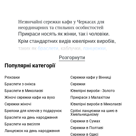
Незвичайні сережки кафи у Черкасах для
неординарних та стильних особистостей
Прикраси носять як жінки, так і чоловіки.
Крім стандартних видів ювелірних виробів,
таких як
браслети
, каблучки,
ланцюжки
,
сьогодні можна знайти оригінальні моделі,
Розгорнути
що підкорюють дизайнерськими і
Популярні категорії
конструктивними рішеннями.
Рюкзаки
Сережки кафи у Вінниці
Браслети з онікса
Сережки
Ваш образ може бути доповнений
Браслети в Миколаєві
Ювелірні вироби - Золото
намистом
, моносережкою або пірсингом.
Жіночі сережки кафи на вухо
Прикраси з Малахітом
Неординарним рішенням також вважається
Сережки жіночі
Ювелірні вироби в Миколаєві
кафа
. Цим виробом можна прикрасити
Брелоки для ключів у подарунок
Срібні ланцюжки на шию в
будь-яку частину вуха, і для цього вам не
Хмельницькому
Браслети на день народження
потрібно робити додаткові проколи. Деякі
Сережки в Сумах
Браслети на весілля
Сережки в Полтаві
моделі можна носити як кільце або
Ланцюжок на день народження
Сережки в Одесі
обернути ними пасма волосся.