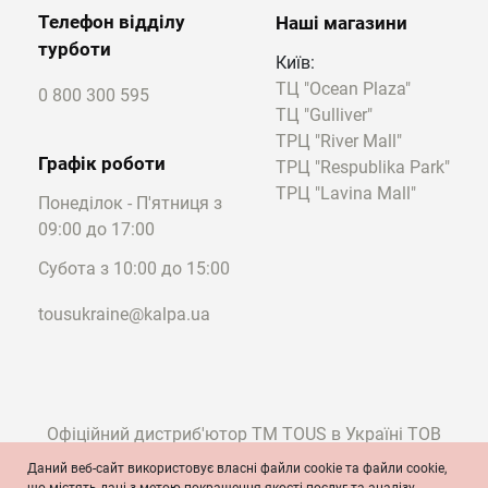
виробів. Матеріал має відмінні
Телефон відділу
Наші магазини
характеристики, а прикраси з нього
турботи
виглядають стильно та гламурно.
Київ:
Колекції прикрас
ТЦ "Ocean Plaza"
0 800 300 595
ТЦ "Gulliver"
Моделі можуть відноситися до різних
ТРЦ "River Mall"
колекцій. Залежно від приналежності
Графік роботи
ТРЦ "Respublika Park"
різняться стилістика та дизайнерські
ТРЦ "Lavina Mall"
Понеділок - П'ятниця з
особливості прикрас. Якщо розглядаєте
09:00 до 17:00
кафи, такі сережки купити в Черкасах
можна з колекцій:
Субота з 10:00 до 15:00
My Other Half;
tousukraine@kalpa.ua
Les Classiques;
DYBE;
GLOSS;
Lure;
LOGO і т.д.
Офіційний дистриб'ютор ТМ TOUS в Україні ТОВ
Відмітимо, що TOUS пропонує не лише
"Калпа"
Даний веб-сайт використовує власні файли cookie та файли cookie,
ювелірні вироби, виконані у певній