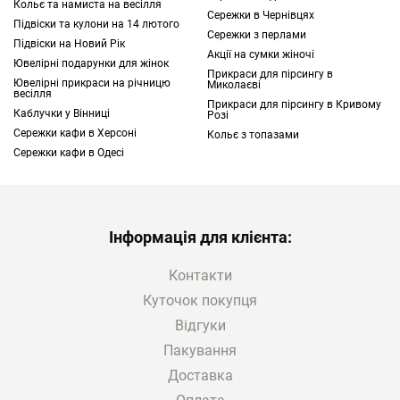
Кольє та намиста на весілля
Сережки в Чернівцях
Підвіски та кулони на 14 лютого
Сережки з перлами
Купити каф в Черкасах можна онлайн,
Підвіски на Новий Рік
Акції на сумки жіночі
вивчивши каталог інтернет-магазину TOUS.
Ювелірні подарунки для жінок
Прикраси для пірсингу в
Ювелірні прикраси на річницю
Тут представлені різноманітні моделі,
Миколаєві
весілля
Прикраси для пірсингу в Кривому
серед яких ви точно знайдете відповідну
Каблучки у Вінниці
Розі
прикрасу.
Сережки кафи в Херсоні
Кольє з топазами
Сережки кафи в Одесі
Які кафи купити в Черкасах
Прикраси розрізняються за безліччю
параметрів:
виду та типу;
Інформація для клієнта:
матеріалом виготовлення;
конструктивним особливостям;
Контакти
декоративним елементам тощо.
Куточок покупця
Зважаючи на таку кількість особливостей
Відгуки
зробити вибір іноді досить складно.
Пакування
Розглянемо основні параметри, із якими
Доставка
можна сережки кафи купити в Черкасах.