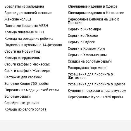
неповторимый шарм. Украшения
Браслеты из халцедона
Ювелирные изделия в Одессе
прекрасно подходят как для повседневной
Брелки для ключей женские
Ювелирные изделия в Николаеве
носки, так и вечерних нарядов.
Ювелирные
Женские кольца
Серебряные цепочки на шею в
изделия
этого типа считаются
Полтаве
Плетеные браслеты MESH
универсальным вариантом, поэтому их
Серьги в Житомире
Кольца плетеные MESH
носят как женщины, так и мужчины.
Серьги во Львове
Кольца на рождение ребенка
Серьги в Одессе
Подвески и кулоны на 14 февраля
Серьги в Кривом Роге
Решив купить цепочку в Харькове, изучите
Серьги на Новый Год
Серьги в Хмельницком
каталог интернет-магазина TOUS. В
Кольца с сердоликом
Скидки на золотые серьги
ассортименте представлено большое
Серьги каффы в Черкассах
Распродажа портмоне
Серьги каффы в Житомире
количество моделей, которые различаются
Украшения для пирсинга в
Застёжки для серёжек
по форме, размеру, длине, материалам и
Житомире
Золотые Колье 750 пробы
Украшения для пирсинга в Одессе
так далее. Это позволяет вам без труда
Пирсинги из медицинской стали
Кулоны и подвески с перламутром
подобрать и заказать украшения с
Золотые серьги
Серебрянные Кулоны 925 пробы
доставкой.
Серебряные цепочки
Кольца из белого золота
Из каких материалов создают цепочки в
Харькове
При изготовлении ювелирных изделий