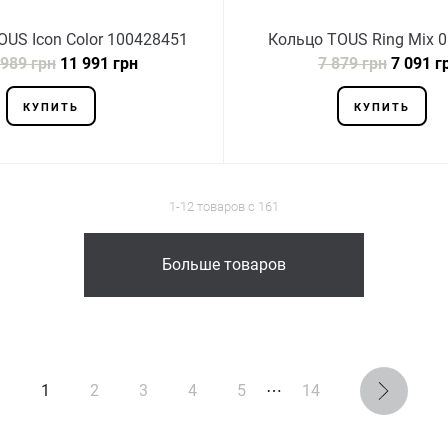
OUS Icon Color 100428451
Кольцо TOUS Ring Mix 
 989 грн
11 991 грн
7 879 грн
7 091 г
КУПИТЬ
КУПИТЬ
1-12 товаров с 161
Больше товаров
1
2
3
4
5
⋯
14