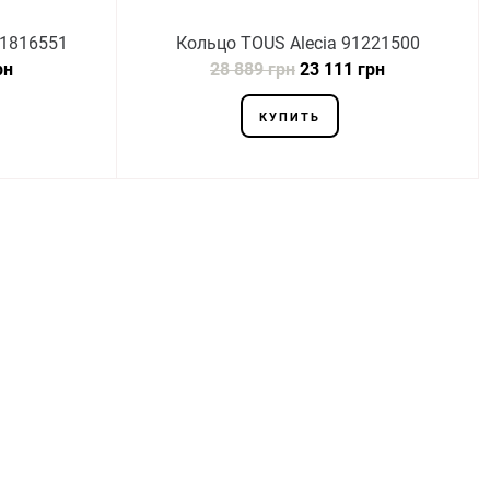
01816551
Кольцо TOUS Alecia 91221500
рн
28 889 грн
23 111 грн
КУПИТЬ