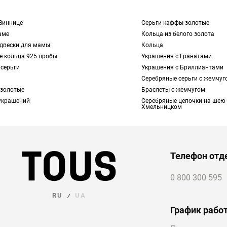
Виннице
Серьги каффы золотые
аме
Кольца из белого золота
одвески для мамы
Кольца
е кольца 925 пробы
Украшения с Гранатами
серьги
Украшения с Бриллиантами
Серебряные серьги с жемчуг
 золотые
Браслеты с жемчугом
украшений
Серебряные цепочки на шею
Хмельницком
Телефон отд
0 800 300 595
RU
UA
/
График рабо