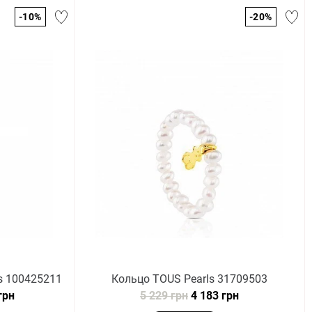
-10%
-20%
s 100425211
Кольцо TOUS Pearls 31709503
грн
5 229 грн
4 183 грн