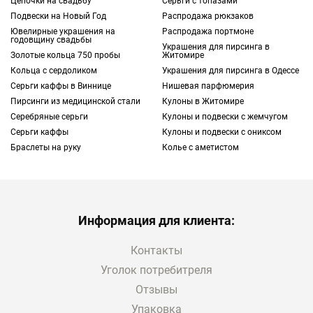
Цепочки на свадьбу
Серьги с топазами
Подвески на Новый Год
Распродажа рюкзаков
Ювелирные украшения на
Распродажа портмоне
годовщину свадьбы
Украшения для пирсинга в
Золотые кольца 750 пробы
Житомире
Кольца с сердоликом
Украшения для пирсинга в Одессе
Серьги каффы в Виннице
Нишевая парфюмерия
Пирсинги из медицинской стали
Кулоны в Житомире
Серебряные серьги
Кулоны и подвески с жемчугом
Серьги каффы
Кулоны и подвески с ониксом
Браслеты на руку
Колье с аметистом
Информация для клиента:
Контакты
Уголок потребитреля
Отзывы
Упаковка