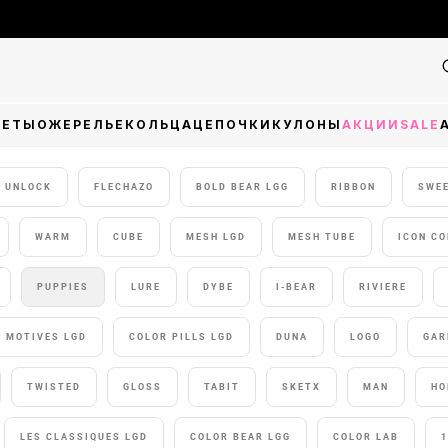
Фін
ЛЕТЫ
ОЖЕРЕЛЬЕ
КОЛЬЦА
ЦЕПОЧКИ
КУЛОНЫ
АКЦИИ
SALE
UNLOCK
FLECHAZO
BOLD BEAR LGG
RIBBON
SWEE
WARM
CUBE
MESH LGD
MESH TUBE
ICON CO
PUPPIES
LURE
DYBE
I-BEAR
RIVIERE
I MOTIVES LGD
COLOR PILLS LGD
DUNA
LOGO
GAR
TWISTED
GLOSS
TABIT
SKETX
MAN
HO
LES CLASSIQUES LGD
COLOR BEAR LGG
COLOR LAB
1