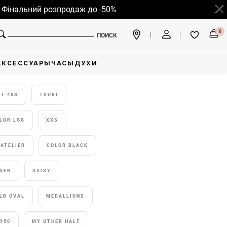
альний розпродаж до -50%
0
ПОИСК
АКСЕССУАРЫ
ЧАСЫ
ДУХИ
T 40S
TSURI
LOR LGG
XXS
ATELIER
COLOR BLACK
DEN
DAISY
LD OVAL
MEDALLIONS
950
MY OTHER HALF