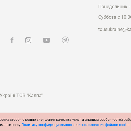
Понедельник - 
Суббота с 10:0
tousukraine@ka
країні ТОВ "Калпа"
ретих сторон с целью улучшения качества услуг и анализа особенностей раб
ия
Политика конфиденциальности
Политика cookie
Официальное сообщ
нимаете нашу
Политику конфиденциальности
и
использования файлов cookie