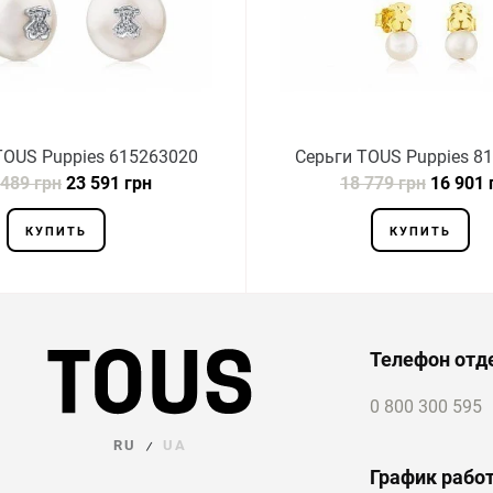
TOUS Puppies 615263020
Серьги TOUS Puppies 8
 489 грн
23 591 грн
18 779 грн
16 901 
КУПИТЬ
КУПИТЬ
Телефон отд
0 800 300 595
RU
UA
/
График рабо