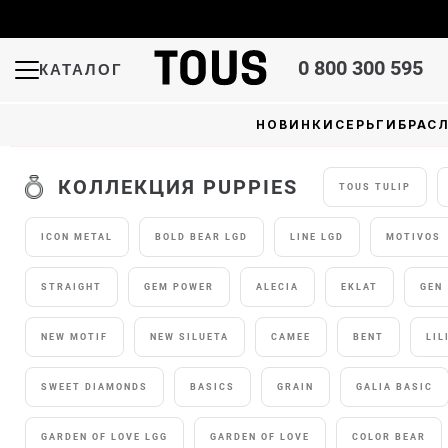
0 800 300 595
КАТАЛОГ
НОВИНКИ
СЕРЬГИ
БРАС
КОЛЛЕКЦИЯ PUPPIES
TOUS TULIP
ICON METAL
BOLD BEAR LGD
LINE LGD
MOTIVOS
STRAIGHT
GEM POWER
ALECIA
EKLAT
GEN
NEW MOTIF
NEW SILUETA
CAMEE
BENT
LIL
SWEET DIAMONDS
BASICS
GRAIN
GALIA BASIC
GARDEN OF LOVE LGG
GARDEN OF LOVE
COLOR BEAR