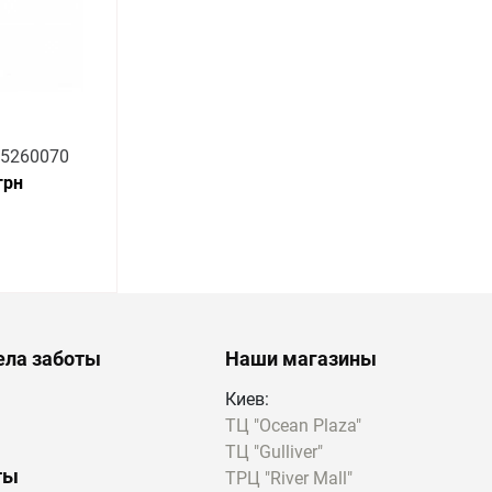
15260070
грн
ела заботы
Наши магазины
Киев:
ТЦ "Ocean Plaza"
ТЦ "Gulliver"
ты
ТРЦ "River Mall"