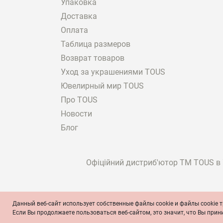
Упаковка
Доставка
Оплата
Таблица размеров
Возврат товаров
Уход за украшениями TOUS
Ювелирный мир TOUS
Про TOUS
Новости
Блог
Офіційний дистриб'ютор ТМ TOUS в У
Данный веб-сайт использует собственные файлы cookie и файлы cookie т
© TOUS, ювелиры с 1920 года
Условия и положен
Если Вы продолжаете пользоваться веб-сайтом, это значит, что Вы при