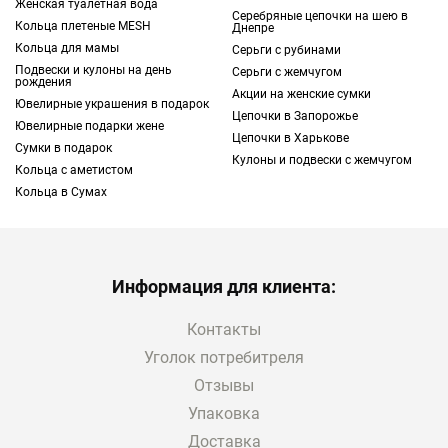
Женская туалетная вода
Серебряные цепочки на шею в
драгоценного металла, в составе которого
Кольца плетеные MESH
Днепре
может быть палладий, никель и серебро.
Кольца для мамы
Серьги с рубинами
Благодаря этому материал имеет
Подвески и кулоны на день
Серьги с жемчугом
рождения
благородный и аристократический светлый
Акции на женские сумки
Ювелирные украшения в подарок
Цепочки в Запорожье
оттенок. Такие изделия могут добавить
Ювелирные подарки жене
Цепочки в Харькове
вашему образу элегантности и изящества,
Сумки в подарок
Кулоны и подвески с жемчугом
однако существуют и другие причины,
Кольца с аметистом
почему мы рекомендуем купить кольца из
Кольца в Сумах
белого золота в интернет-магазине TOUS.
Например, этот металл обладает высокими
Информация для клиента:
показателями прочности и устойчивости к
износу и царапинам. Это делает украшения
Контакты
достаточно долговечными, потому что они
Уголок потребитреля
могут продолжительное время сохранять
свой привлекательный эстетический вид.
Отзывы
По этой причине изделия из этого металла
Упаковка
отлично подходят для повседневного
Доставка