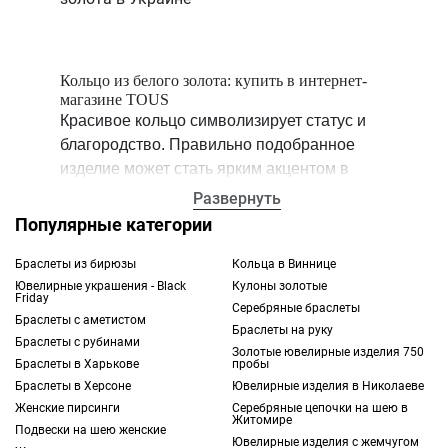
Кольцо из белого золота: купить в интернет-
магазине TOUS
Красивое кольцо символизирует статус и
благородство. Правильно подобранное
изделие может стать ярким акцентом в
образе и будет гармонично смотреться со
Развернуть
многими другими аксессуарами.
Популярные категории
Отдельного упоминания заслуживает белое
золото: кольцо из этого драгоценного
Браслеты из бирюзы
Кольца в Виннице
Ювелирные украшения - Black
Кулоны золотые
металла выглядит по-особенному
Friday
Серебряные браслеты
изысканно и стильно. Приобрести такое
Браслеты с аметистом
Браслеты на руку
ювелирное украшение вы можете в
Браслеты с рубинами
Золотые ювелирные изделия 750
интернет-магазине TOUS.
Браслеты в Харькове
пробы
Браслеты в Херсоне
Ювелирные изделия в Николаеве
Что такое белое золотое: кольцо и его
Женские пирсинги
Серебряные цепочки на шею в
Житомире
особенности
Подвески на шею женские
Ювелирные изделия с жемчугом
Белым золотом называется разновидность