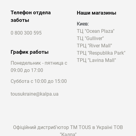
красивое сияние: отражая свет, они
создают изящный блеск и становятся
Телефон отдела
Наши магазины
примечательным акцентом в образе.
заботы
Киев:
ТЦ "Ocean Plaza"
0 800 300 595
Чем могут быть украшены кольца в белом
ТЦ "Gulliver"
золоте
Есть большое количество декоративных
ТРЦ "River Mall"
График работы
элементов, с помощью которых ювелирным
ТРЦ "Respublika Park"
изделиям придают оригинальный и
ТРЦ "Lavina Mall"
Понедельник - пятница с
необычный вид. Например, это могут быть
09:00 до 17:00
бриллианты определенной огранки,
Суббота с 10:00 до 15:00
изящный черный оникс, а также
пресноводный культивированный жемчуг.
tousukraine@kalpa.ua
Если вас интересуют оригинальные и
уникальные украшения, рекомендуем
изучить наш каталог колец из белого
золота. Вы найдете в TOUS ювелирные
Офіційний дистриб'ютор ТМ TOUS в Україні ТОВ
изделия с жемчужинами, каждая из которых
"Калпа"