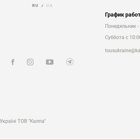
RU
UA
/
График рабо
Понедельник - 
Суббота с 10:0
tousukraine@ka
країні ТОВ "Калпа"