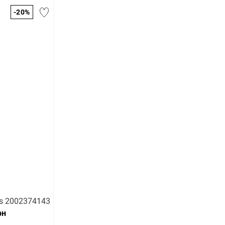
-20%
s 2002374143
рн