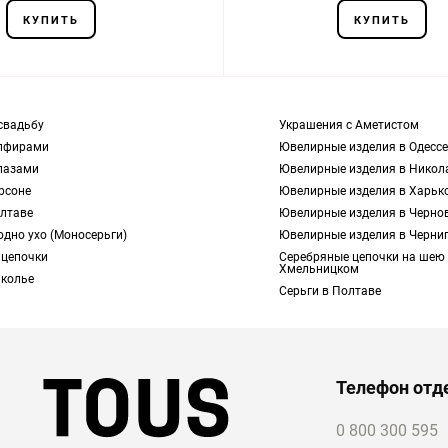
КУПИТЬ
КУПИТЬ
свадьбу
Украшения с Аметистом
апфирами
Ювелирные изделия в Одессе
пазами
Ювелирные изделия в Никол
рсоне
Ювелирные изделия в Харьк
олтаве
Ювелирные изделия в Черно
одно ухо (Моносерьги)
Ювелирные изделия в Черни
 цепочки
Серебряные цепочки на шею
Хмельницком
 колье
Серьги в Полтаве
Телефон отд
0 800 300 595