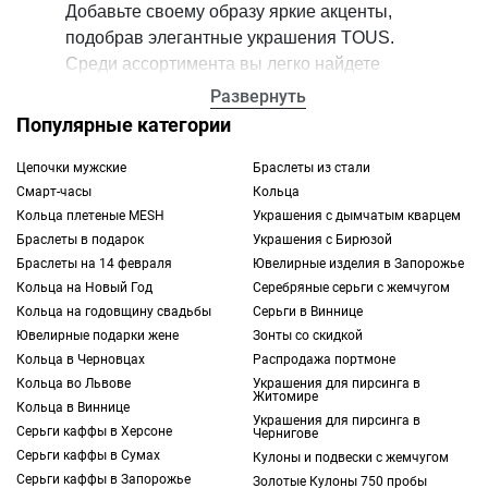
Добавьте своему образу яркие акценты,
подобрав элегантные украшения TOUS.
Среди ассортимента вы легко найдете
изысканные
сережки
,
кольца
,
кулоны
, колье
Развернуть
и множество других изделий. Все они
Популярные категории
различаются по типу, материалам
изготовления, дизайну и прочим
Цепочки мужские
Браслеты из стали
Смарт-часы
Кольца
параметрам. Благодаря этому вы сможете
Кольца плетеные MESH
Украшения с дымчатым кварцем
подобрать и приобрести ювелирные
Браслеты в подарок
Украшения с Бирюзой
украшения в Одессе, которые станут
Браслеты на 14 февраля
Ювелирные изделия в Запорожье
прекрасным дополнением для вашей
Кольца на Новый Год
Серебряные серьги с жемчугом
личной коллекции. Оформить заказ с
Кольца на годовщину свадьбы
Серьги в Виннице
доставкой можно в интернет-магазине
Ювелирные подарки жене
Зонты со скидкой
TOUS, выбрав подходящую продукцию
Кольца в Черновцах
Распродажа портмоне
онлайн.
Кольца во Львове
Украшения для пирсинга в
Житомире
Кольца в Виннице
Украшения для пирсинга в
Каталог ювелирных изделий в Одессе:
Серьги каффы в Херсоне
Чернигове
преимущества покупки
Серьги каффы в Сумах
Кулоны и подвески с жемчугом
Если вас заинтересовали изящные
Серьги каффы в Запорожье
Золотые Кулоны 750 пробы