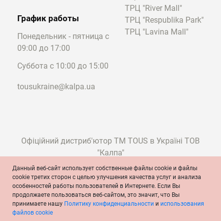
Вы сможете в Одессе купить ювелирные
ТРЦ "River Mall"
График работы
украшения различных видов, включая
ТРЦ "Respublika Park"
всевозможные:
ТРЦ "Lavina Mall"
Понедельник - пятница с
кулоны;
09:00 до 17:00
цепочки;
Суббота с 10:00 до 15:00
каффы
;
пирсинг
;
tousukraine@kalpa.ua
браслеты;
серьги;
кольца;
ожерелья
и другие изделия.
Если вас заинтересовали стильные
Офіційний дистриб'ютор ТМ TOUS в Україні ТОВ
ювелирные изделия в Украине, и в Одессе
"Калпа"
в частности, вы найдете множество
Данный веб-сайт использует собственные файлы cookie и файлы
украшений с инкрустацией. Обычно
cookie третих сторон с целью улучшения качества услуг и анализа
мастера используют различные
особенностей работы пользователей в Интернете. Если Вы
© TOUS, ювелиры с 1920 года
продолжаете пользоваться веб-сайтом, это значит, что Вы
драгоценные и полудрагоценные камни:
Условия и положения
Политика конфиденциальности
принимаете нашу
Политику конфиденциальности
и
использования
аметисты;
Политика cookie
Официальное сообщение
файлов cookie
сапфиры;