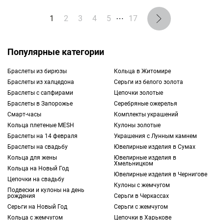
1
2
3
4
5
⋯
17
Популярные категории
Браслеты из бирюзы
Кольца в Житомире
Браслеты из халцедона
Cерьги из белого золота
Браслеты с сапфирами
Цепочки золотые
Браслеты в Запорожье
Серебряные ожерелья
Смарт-часы
Комплекты украшений
Кольца плетеные MESH
Кулоны золотые
Браслеты на 14 февраля
Украшения с Лунным камнем
Браслеты на свадьбу
Ювелирные изделия в Сумах
Кольца для жены
Ювелирные изделия в
Хмельницком
Кольца на Новый Год
Ювелирные изделия в Чернигове
Цепочки на свадьбу
Кулоны с жемчугом
Подвески и кулоны на день
рождения
Серьги в Черкассах
Серьги на Новый Год
Серьги с жемчугом
Кольца с жемчугом
Цепочки в Харькове