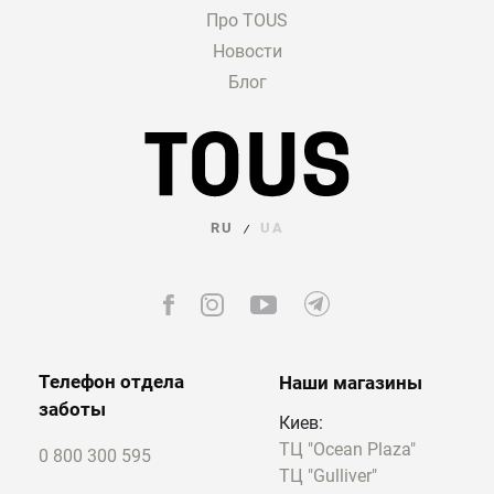
Про TOUS
Новости
Блог
RU
UA
/
Телефон отдела
Наши магазины
заботы
Киев:
ТЦ "Ocean Plaza"
0 800 300 595
ТЦ "Gulliver"