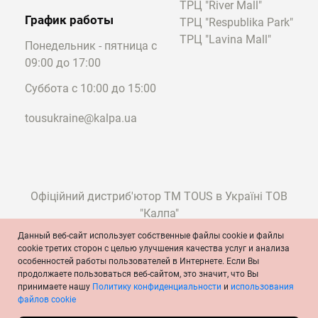
ТРЦ "River Mall"
График работы
ТРЦ "Respublika Park"
ТРЦ "Lavina Mall"
Понедельник - пятница с
09:00 до 17:00
Суббота с 10:00 до 15:00
tousukraine@kalpa.ua
Офіційний дистриб'ютор ТМ TOUS в Україні ТОВ
"Калпа"
Данный веб-сайт использует собственные файлы cookie и файлы
cookie третих сторон с целью улучшения качества услуг и анализа
особенностей работы пользователей в Интернете. Если Вы
© TOUS, ювелиры с 1920 года
продолжаете пользоваться веб-сайтом, это значит, что Вы
Условия и положения
Политика конфиденциальности
принимаете нашу
Политику конфиденциальности
и
использования
Политика cookie
Официальное сообщение
файлов cookie