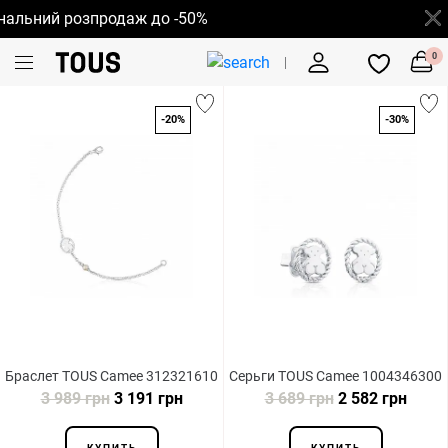
альний розпродаж до -50%
0
-20%
-30%
Браслет TOUS Camee 312321610
Серьги TOUS Camee 1004346300
3 989 грн
3 191 грн
3 689 грн
2 582 грн
КУПИТЬ
КУПИТЬ