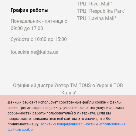
ТРЦ "River Mall"
График работы
ТРЦ "Respublika Park"
ТРЦ "Lavina Mall"
Понедельник - пятница с
09:00 до 17:00
Суббота с 10:00 до 15:00
tousukraine@kalpa.ua
Офіційний дистриб'ютор ТМ TOUS в Україні ТОВ
"Калпа"
Данный веб-сайт использует собственные файлы cookie и файлы
cookie третих сторон с целью улучшения качества услуг и анализа
особенностей работы пользователей в Интернете. Если Вы
© TOUS, ювелиры с 1920 года
продолжаете пользоваться веб-сайтом, это значит, что Вы
Условия и положения
Политика конфиденциальности
принимаете нашу
Политику конфиденциальности
и
использования
Политика cookie
Официальное сообщение
файлов cookie