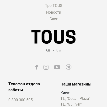
Про TOUS
Новости
Блог
RU
UA
/
Телефон отдела
Наши магазины
заботы
Киев:
ТЦ "Ocean Plaza"
0 800 300 595
ТЦ "Gulliver"