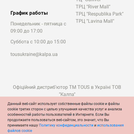
ТРЦ "River Mall"
График работы
ТРЦ "Respublika Park"
ТРЦ "Lavina Mall"
Понедельник - пятница с
09:00 до 17:00
Суббота с 10:00 до 15:00
tousukraine@kalpa.ua
Офіційний дистриб'ютор ТМ TOUS в Україні ТОВ
"Калпа"
Данный веб-сайт использует собственные файлы cookie и файлы
cookie третих сторон с целью улучшения качества услуг и анализа
особенностей работы пользователей в Интернете. Если Вы
© TOUS, ювелиры с 1920 года
продолжаете пользоваться веб-сайтом, это значит, что Вы
Условия и положения
Политика конфиденциальности
принимаете нашу
Политику конфиденциальности
и
использования
Политика cookie
Официальное сообщение
файлов cookie