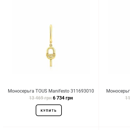
Моноcерьга TOUS Manifesto 311693010
Моносерьг
13 469 грн
6 734 грн
11
КУПИТЬ