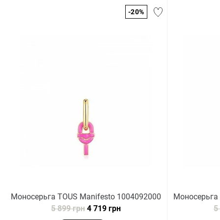
-20%
Моноcерьга TOUS Manifesto 1004092000
Моноcерьга 
5 899 грн
4 719 грн
5