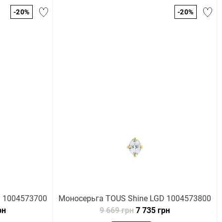
-20%
-20%
D 1004573700
Моносерьга TOUS Shine LGD 1004573800
рн
9 669 грн
7 735 грн