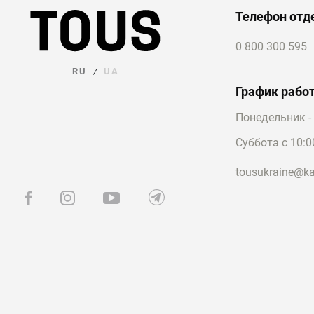
Телефон отд
0 800 300 595
RU
UA
/
График рабо
Понедельник - 
Суббота с 10:0
tousukraine@ka