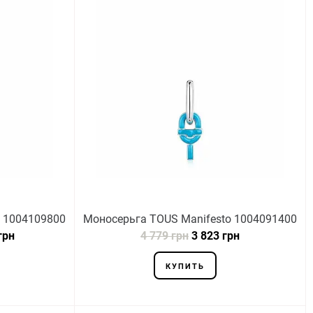
o 1004109800
Моноcерьга TOUS Manifesto 1004091400
грн
4 779 грн
3 823 грн
КУПИТЬ