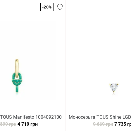
-20%
TOUS Manifesto 1004092100
Моносерьга TOUS Shine LG
 899 грн
4 719 грн
9 669 грн
7 735 г