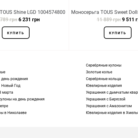
TOUS Shine LGD 1004574800
Моносерьга TOUS Sweet Doll
 789 грн
6 231 грн
11 889 грн
9 511 
КУПИТЬ
КУПИТЬ
Серебряные кулоны
ные
Золотые колье
 день рождения
Серебряные кольца
а Новый Год
Ювелирные изделия
8 марта
Украшения с дымчатым ква
кулоны на день рождения
Украшения с Бирюзой
епре
Украшения с Амазонитом
фы в Николаеве
Ювелирные изделия в Хмел