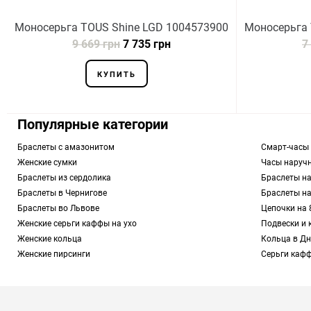
Моносерьга TOUS Shine LGD 1004573900
Моносерьга 
9 669 грн
7 735 грн
7
КУПИТЬ
Популярные категории
Браслеты с амазонитом
Смарт-часы
Женские сумки
Часы наруч
Браслеты из сердолика
Браслеты на
Браслеты в Чернигове
Браслеты н
Браслеты во Львове
Цепочки на 
Женские серьги каффы на ухо
Подвески и 
Женские кольца
Кольца в Дн
Женские пирсинги
Серьги каф