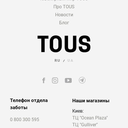
Про TOUS
Новости
Блог
RU
UA
/
Телефон отдела
Наши магазины
заботы
Киев:
ТЦ "Ocean Plaza"
0 800 300 595
ТЦ "Gulliver"