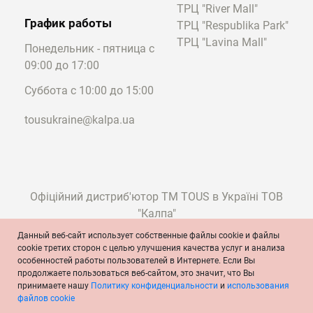
ТРЦ "River Mall"
График работы
ТРЦ "Respublika Park"
ТРЦ "Lavina Mall"
Понедельник - пятница с
09:00 до 17:00
Суббота с 10:00 до 15:00
tousukraine@kalpa.ua
Офіційний дистриб'ютор ТМ TOUS в Україні ТОВ
"Калпа"
Данный веб-сайт использует собственные файлы cookie и файлы
cookie третих сторон с целью улучшения качества услуг и анализа
особенностей работы пользователей в Интернете. Если Вы
© TOUS, ювелиры с 1920 года
продолжаете пользоваться веб-сайтом, это значит, что Вы
Условия и положения
Политика конфиденциальности
принимаете нашу
Политику конфиденциальности
и
использования
Политика cookie
Официальное сообщение
файлов cookie