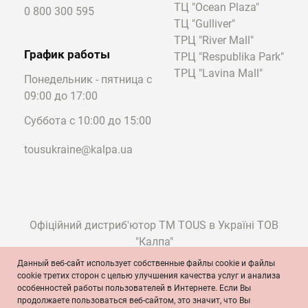
ТЦ "Ocean Plaza"
0 800 300 595
ТЦ "Gulliver"
ТРЦ "River Mall"
График работы
ТРЦ "Respublika Park"
ТРЦ "Lavina Mall"
Понедельник - пятница с
09:00 до 17:00
Суббота с 10:00 до 15:00
tousukraine@kalpa.ua
Офіційний дистриб'ютор ТМ TOUS в Україні ТОВ
"Калпа"
Данный веб-сайт использует собственные файлы cookie и файлы
cookie третих сторон с целью улучшения качества услуг и анализа
особенностей работы пользователей в Интернете. Если Вы
© TOUS, ювелиры с 1920 года
продолжаете пользоваться веб-сайтом, это значит, что Вы
Условия и положения
Политика конфиденциальности