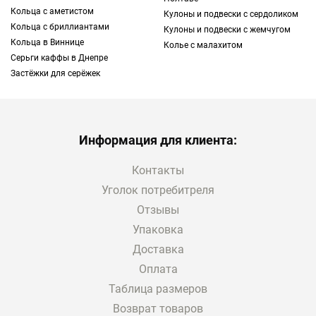
Кольца с аметистом
Кулоны и подвески с сердоликом
белых полос, которые делают каждый
Кольца с бриллиантами
Кулоны и подвески с жемчугом
камень уникальным и неповторимым.
Кольца в Виннице
Колье с малахитом
Серьги каффы в Днепре
Интернет-магазин TOUS предлагает
Застёжки для серёжек
большой ассортимент
ювелирных изделий
и
аксессуаров
. В каталоге вы можете
подобрать украшение на любой вкус. А
выбрав подходящее кольцо с сердоликом,
Информация для клиента:
купить в Киеве и других городах Украины
его можно с доставкой.
Контакты
Уголок потребитреля
Кому можно купить кольцо из сердолика
Отзывы
Самым главным критерием выбора всех
Упаковка
украшений являются персональные
Доставка
предпочтения. Поэтому, если вам нравятся
яркие, сочные цвета, ювелирные изделия с
Оплата
камнями — это ваш вариант.
Таблица размеров
Возврат товаров