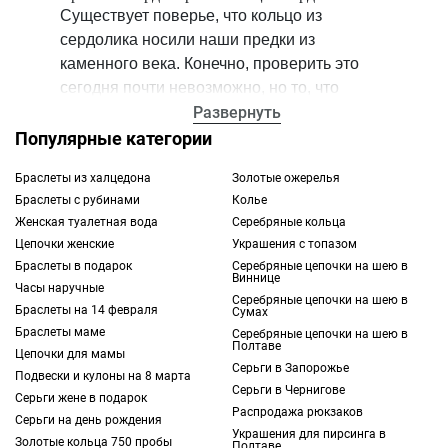
Существует поверье, что кольцо из
сердолика носили наши предки из
каменного века. Конечно, проверить это
сегодня почти невозможно, но то, что
данный минерал уже многие столетия
Развернуть
используется в ювелирном деле разных
Популярные категории
культур, подтверждений имеет множество.
Браслеты из халцедона
Золотые ожерелья
Браслеты с рубинами
Колье
Раньше его называли “камнем солнца”, так
Женская туалетная вода
Серебряные кольца
как его расцветка варьируется от красно-
Цепочки женские
Украшения с топазом
розового до красно-желтого. Это
Браслеты в подарок
Серебряные цепочки на шею в
разновидность халцедона из кварцевой
Виннице
Часы наручные
Серебряные цепочки на шею в
группы. Минерал считается
Браслеты на 14 февраля
Сумах
полудрагоценным, но от этого он не
Браслеты маме
Серебряные цепочки на шею в
Полтаве
становится менее привлекательным и
Цепочки для мамы
Серьги в Запорожье
притягательным.
Подвески и кулоны на 8 марта
Серьги в Чернигове
Серьги жене в подарок
Распродажа рюкзаков
Серьги на день рождения
Многие решают купить кольцо из сердолика
Украшения для пирсинга в
Золотые кольца 750 пробы
из-за его полупрозрачной структуры и
Полтаве