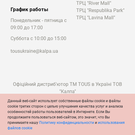
3. Оттенок. Если любите сдержанные
ТРЦ "River Mall"
органайзеры, остановитесь на чёрных или
График работы
ТРЦ "Respublika Park"
серых моделях. Любительницам ярких и
ТРЦ "Lavina Mall"
Понедельник - пятница с
смелых аксессуаров подойдут наши
09:00 до 17:00
портмоне со скидкой в красном или
фиолетовом оттенках. Они могут отлично
Суббота с 10:00 до 15:00
сочетаться с цветом камней, которыми
tousukraine@kalpa.ua
инкрустированы
серьги
или кольцо.
4. Дизайн. Обращайте внимание на
текстуру. Это может быть гладкая или
текстурированная, фактурная кожа, винил
Офіційний дистриб'ютор ТМ TOUS в Україні ТОВ
и т.д. Примечательным является и
"Калпа"
внутренний дизайн. Например, коллекция
Данный веб-сайт использует собственные файлы cookie и файлы
TOUS Dubai Saffiano предлагает
cookie третих сторон с целью улучшения качества услуг и анализа
сдержанные серые модели с ярко-розовой
особенностей работы пользователей в Интернете. Если Вы
© TOUS, ювелиры с 1920 года
текстильной вставкой внутри портмоне.
продолжаете пользоваться веб-сайтом, это значит, что Вы
Условия и положения
Политика конфиденциальности
принимаете нашу
Политику конфиденциальности
и
использования
TOUS дополняет свои аксессуары
Политика cookie
Официальное сообщение
файлов cookie
лаконичными декоративными вставками.