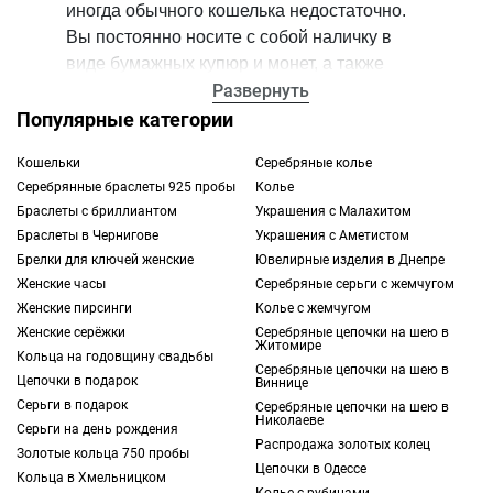
иногда обычного кошелька недостаточно.
Вы постоянно носите с собой наличку в
виде бумажных купюр и монет, а также
визитки, банковские и дисконтные карты,
Развернуть
фотографии и другие памятные детали?
Популярные категории
Тогда стоит присмотреться к красивым
Кошельки
Серебряные колье
трендовым портмоне, акция от испанского
Серебрянные браслеты 925 пробы
Колье
бренда TOUS позволяет купить аксессуар
Браслеты с бриллиантом
Украшения с Малахитом
со скидкой до 40%. В каталоге
Браслеты в Чернигове
Украшения с Аметистом
представлены как мужские, так и женские
Брелки для ключей женские
Ювелирные изделия в Днепре
модели.
Женские часы
Серебряные серьги с жемчугом
Женские пирсинги
Колье с жемчугом
Для представительниц прекрасного пола
Женские серёжки
Серебряные цепочки на шею в
Житомире
подойдут коллекции TOUS Kaos Dream или
Кольца на годовщину свадьбы
Серебряные цепочки на шею в
модель с декором в виде мишки Тедди
Цепочки в подарок
Виннице
Серьги в подарок
TOUS Dubai Saffiano. Коллекции для
Серебряные цепочки на шею в
Николаеве
Серьги на день рождения
мужчин представлены в виде лаконичных
Распродажа золотых колец
Золотые кольца 750 пробы
аксессуаров портмоне, например, линейки
Цепочки в Одессе
Кольца в Хмельницком
TOUS New Berlin, которая выглядит